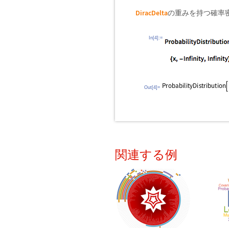
DiracDelta
の重みを持つ確率
In[4]:=
Out[4]=
関連する例