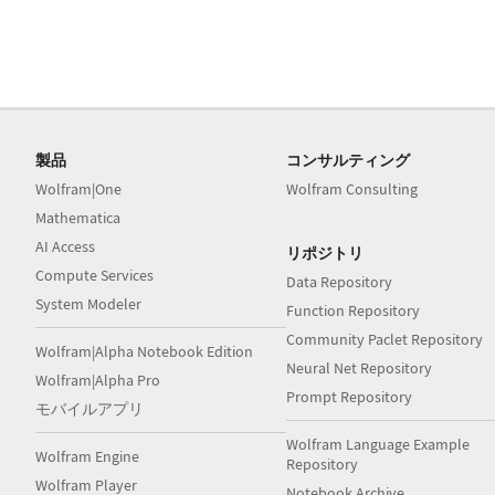
製品
コンサルティング
Wolfram|One
Wolfram Consulting
Mathematica
AI Access
リポジトリ
Compute Services
Data Repository
System Modeler
Function Repository
Community Paclet Repository
Wolfram|Alpha Notebook Edition
Neural Net Repository
Wolfram|Alpha Pro
Prompt Repository
モバイルアプリ
Wolfram Language Example
Wolfram Engine
Repository
Wolfram Player
Notebook Archive