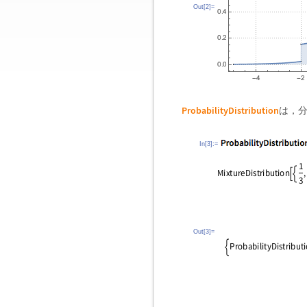
Out[2]=
ProbabilityDistribution
は，
In[3]:=
Out[3]=