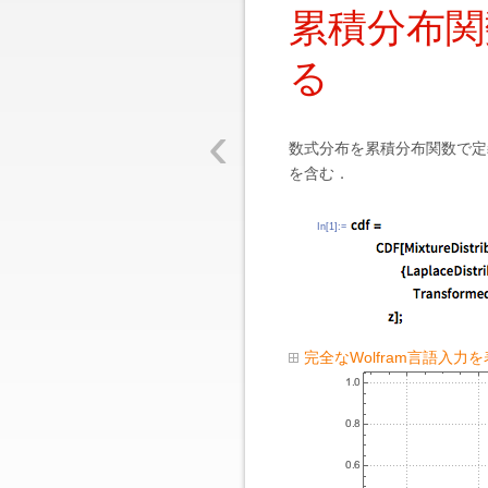
累積分布関
る
‹
数式分布を累積分布関数で定
を含む．
In[1]:=
完全なWolfram言語入力