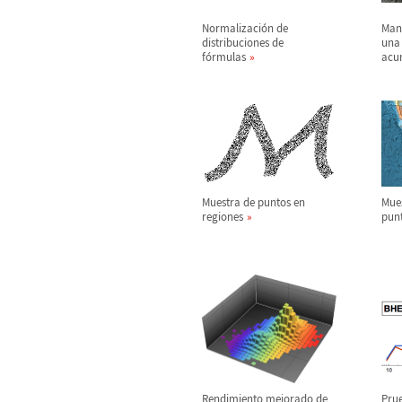
Normalizaci
ó
n de
Mane
distribuciones de
una 
f
ó
rmulas
acu
Muestra de puntos en
Mues
regiones
punt
Rendimiento mejorado de
Prue