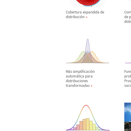
Cobertura expandida de
Com
distribuci
ó
n
de 
dist
M
á
s simplificaci
ó
n
Fun
autom
á
tica para
pro
distribuciones
Pro
transformadas
vari