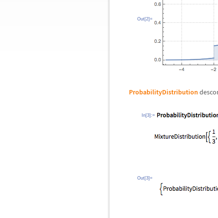
Out[2]=
ProbabilityDistribution
descom
In[3]:=
Out[3]=