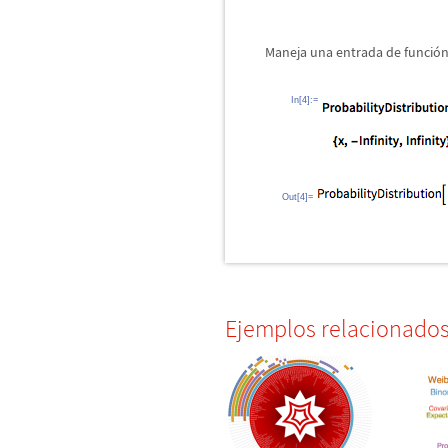
Maneja una entrada de funci
ó
n
In[4]:=
Out[4]=
Ejemplos relacionado