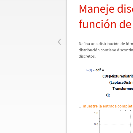
Maneje dis
funci
ó
n de
‹
Defina una distribuci
ó
n de f
ó
r
distribuci
ó
n contiene disconti
discretos.
In[1]:=
muestre la entrada comple