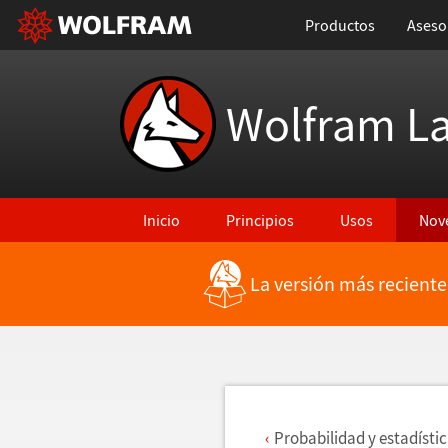
Productos
Aseso
Wolfram L
Inicio
Principios
Usos
Nov
La versión más reciente
Regresar a Características más recientes
Probabilidad y estad
í
sti