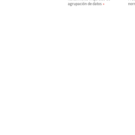
agrupaci
ó
n de datos
nor