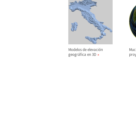
Modelos de elevaci
ó
n
Muc
geogr
á
fica en 3D
pro