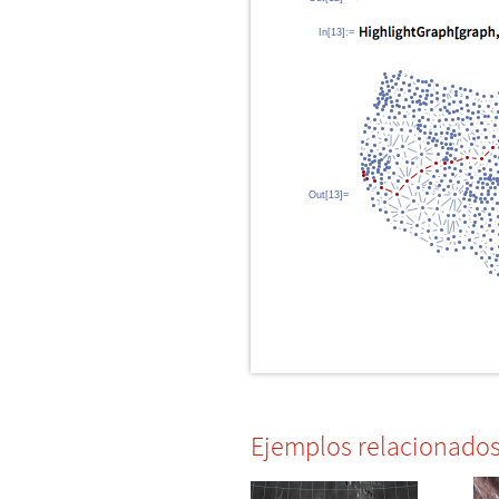
In[13]:=
Out[13]=
Ejemplos relacionado