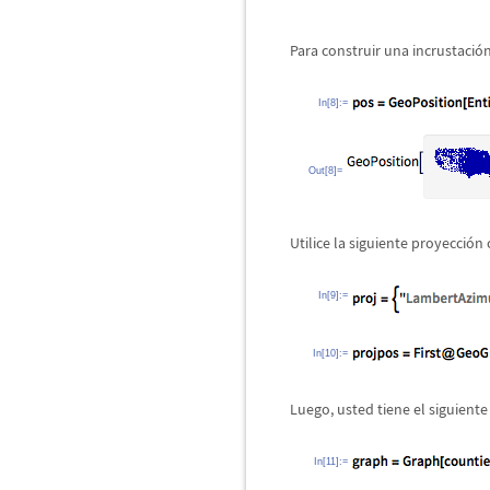
Para construir una incrustaci
ó
In[8]:=
Out[8]=
Utilice la siguiente proyecci
ó
n 
In[9]:=
In[10]:=
Luego, usted tiene el siguiente
In[11]:=