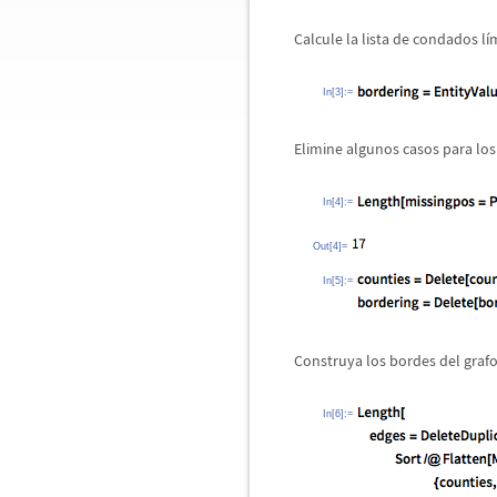
Calcule la lista de condados l
í
m
In[3]:=
Elimine algunos casos para los
In[4]:=
Out[4]=
In[5]:=
Construya los bordes del graf
In[6]:=