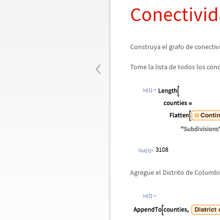
Conectivid
Construya el grafo de conecti
‹
Tome la lista de todos los con
In[1]:=
Out[1]=
Agregue el Distrito de Columbia
In[2]:=