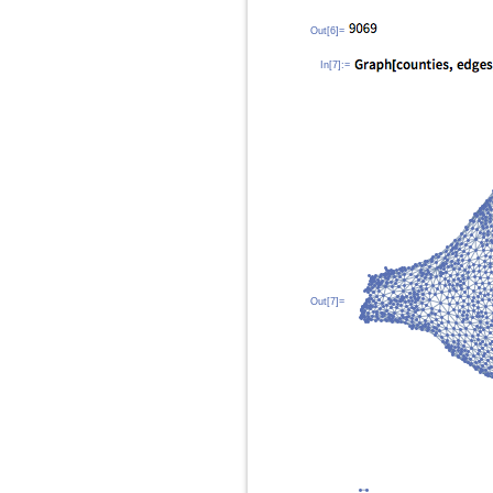
Out[6]=
In[7]:=
Out[7]=