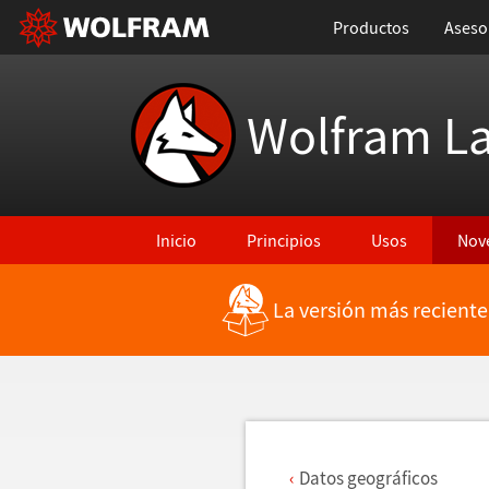
Productos
Aseso
Wolfram L
Inicio
Principios
Usos
Nov
La versión más reciente
Regresar a Características más recientes
Datos geogr
á
ficos