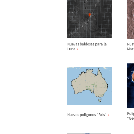
Nuevas baldosas para la
Nue
Luna
Mart
Pol
í
Nuevos pol
í
gonos "Pa
í
s"
"Ge