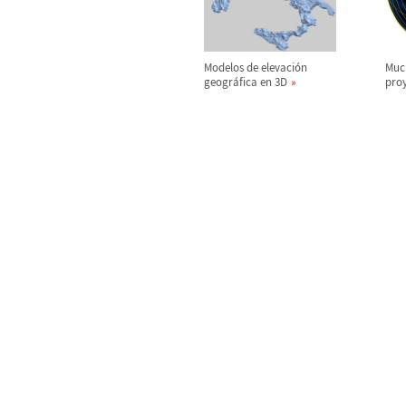
Modelos de elevaci
ó
n
Muc
geogr
á
fica en 3D
pro