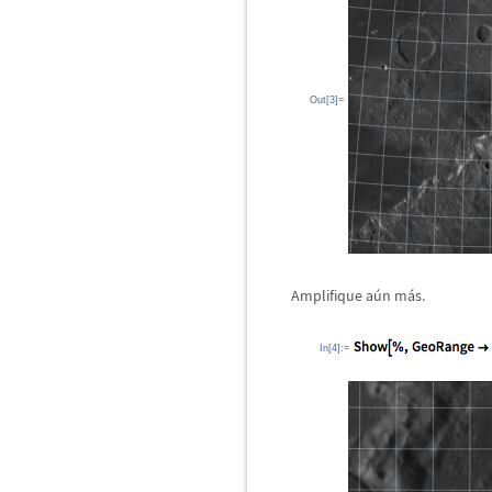
Out[3]=
Amplifique a
ú
n m
á
s.
In[4]:=