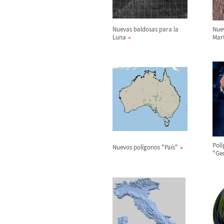
Nuevas baldosas para la
Nue
Luna
Mart
Pol
í
Nuevos pol
í
gonos "Pa
í
s"
"Ge