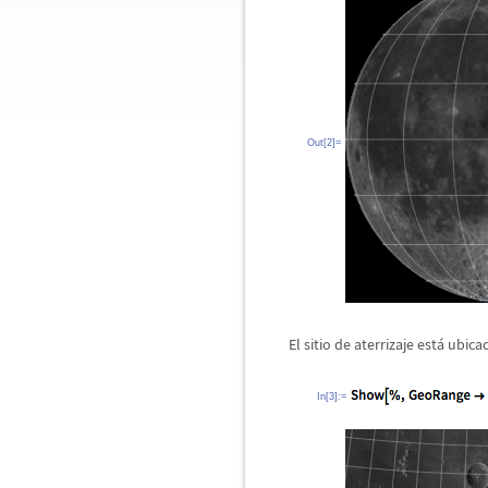
Out[2]=
El sitio de aterrizaje est
á
ubicad
In[3]:=