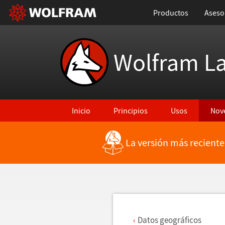
Productos
Aseso
Wolfram L
Inicio
Principios
Usos
Nov
La versión más reciente
Regresar a Características más recientes
Datos geogr
á
ficos