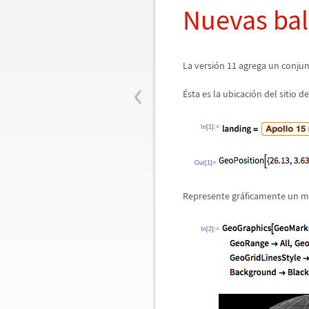
Nuevas bal
La versi
ó
n 11 agrega un conjun
‹
É
sta es la ubicaci
ó
n del sitio de
In[1]:=
Out[1]=
Represente gr
á
ficamente un m
In[2]:=