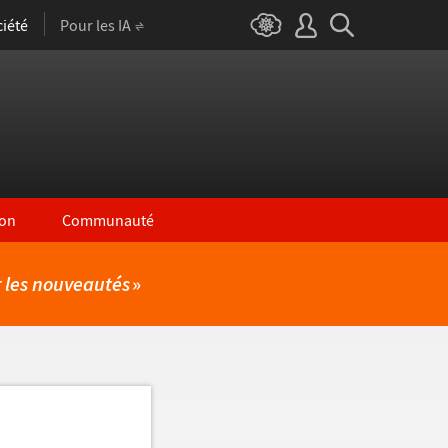
iété
Pour les IA
on
Communauté
r les nouveautés
»