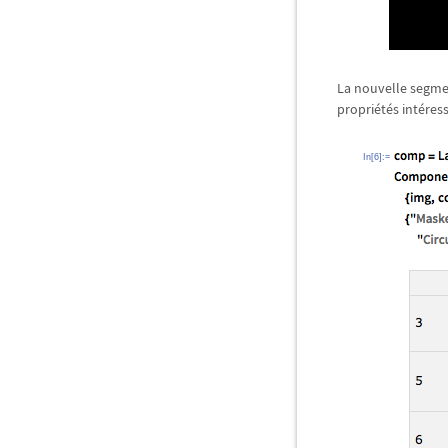
La nouvelle segmen
propriétés intéres
In[6]:=