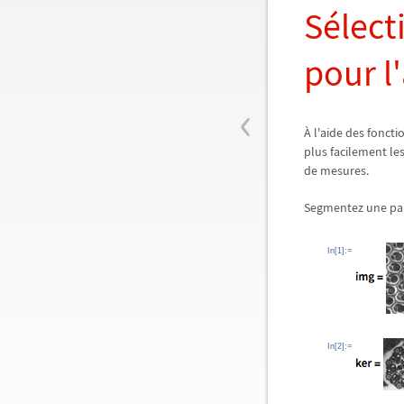
Sélect
pour l
‹
À l'aide des fonct
plus facilement le
de mesures.
Segmentez une part
In[1]:=
In[2]:=