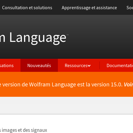
Consultation et solutions
Apprentissage et assistance
Soc
m Language
™
isations
Nouveautés
Ressources
Documentati
e version de Wolfram Language est la version 15.0.
Voi
lités
 images et des signaux