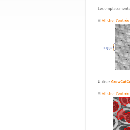
Les emplacements d
Afficher l'entr
Out[3]=
Utilisez
GrowCutC
Afficher l'entr