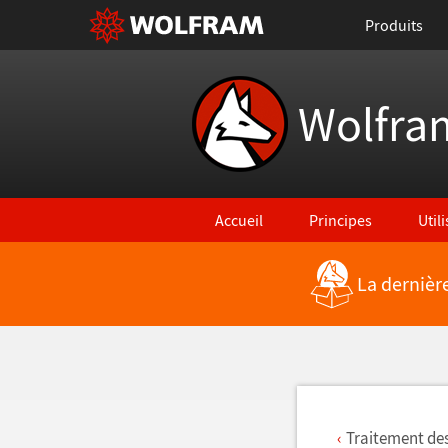
Produits
Wolfra
Accueil
Principes
Util
La dernièr
Retour vers les nouvelles fonctionna
Traitement des