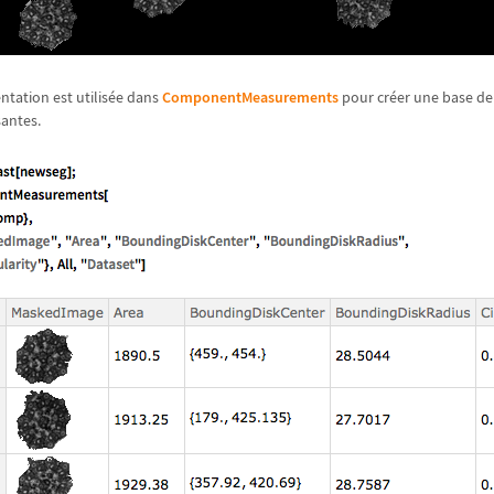
tation est utilisée dans
ComponentMeasurements
pour créer une base d
santes.