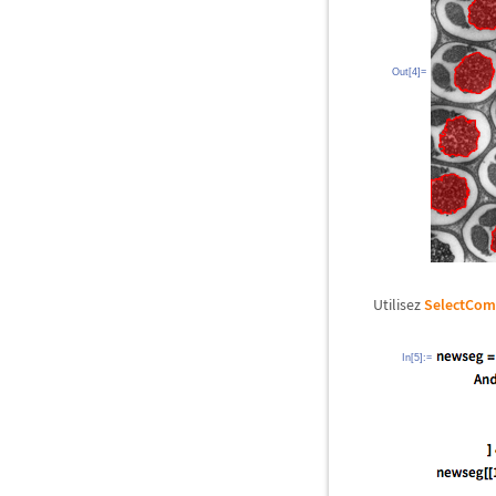
Out[4]=
Utilisez
SelectCom
In[5]:=