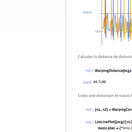
Out[1]=
Calculez la distance de distors
In[2]:=
Out[2]=
Créez une distorsion et tracez
In[3]:=
In[4]:=