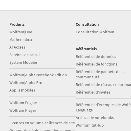
Produits
Consultation
Wolfram|One
Consultation Wolfram
Mathematica
AI Access
Référentiels
Services de calcul
Référentiel de données
System Modeler
Référentiel de fonctions
Référentiel de paquets de la
Wolfram|Alpha Notebook Edition
communauté
Wolfram|Alpha Pro
Référentiel de réseaux neurona
Applis mobiles
Référentiel d'invites
Wolfram Engine
Référentiel d'exemples de Wol
Language
Wolfram Player
Archive de notebooks
Licences en volume et licences de site
Wolfram GitHub
Options de déploiement des serveurs