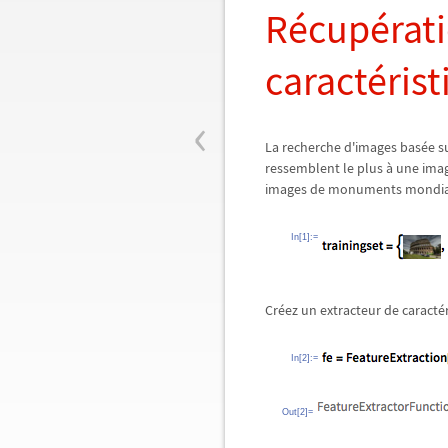
Récupérati
caractéris
‹
La recherche d'images basée su
ressemblent le plus à une imag
images de monuments mondiau
In[1]:=
Créez un extracteur de caracté
In[2]:=
Out[2]=