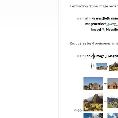
L'extraction d'une image revien
In[3]:=
Récupérez les 4 premières imag
In[4]:=
Out[4]=