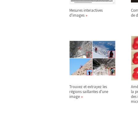
Mesures interactives
Com
d'images
de 
Trouvez et extrayez les
Amél
régions saillantes d'une
la 
image
des
mic