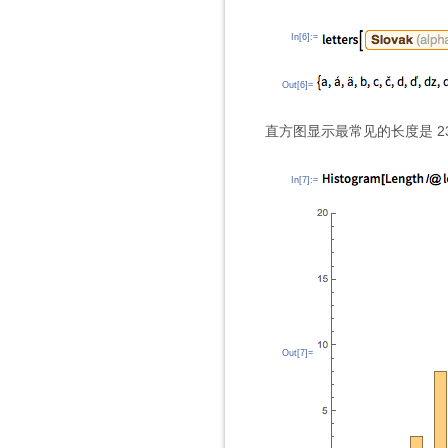
In[6]:=
Out[6]=
直方图显示最常见的长度是 2
In[7]:=
Out[7]=