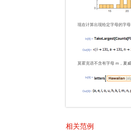
现在计算出现给定字母的字母表个
In[8]:=
Out[8]=
莫霍克语不含有字母 m，夏威
In[9]:=
Out[9]=
相关范例