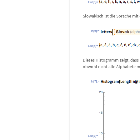
Out[5]=
Slowakisch ist die Sprache mit
In[6]:=
Out[6]=
Dieses Histogramm zeigt, dass
obwohl nicht alle Alphabete m
In[7]:=
Out[7]=