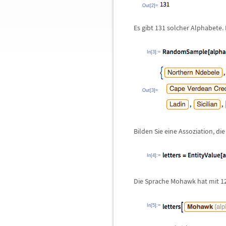
Out[2]=
Es gibt 131 solcher Alphabete. 
In[3]:=
Out[3]=
Bilden Sie eine Assoziation, d
In[4]:=
Die Sprache Mohawk hat mit 1
In[5]:=