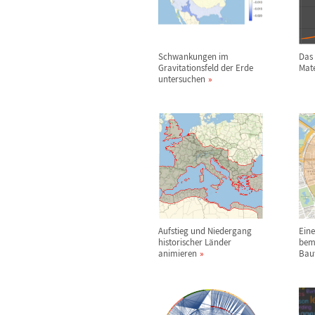
Schwankungen im
Das
Gravitationsfeld der Erde
Mate
untersuchen
Aufstieg und Niedergang
Ein
historischer L
ä
nder
bem
animieren
Bau