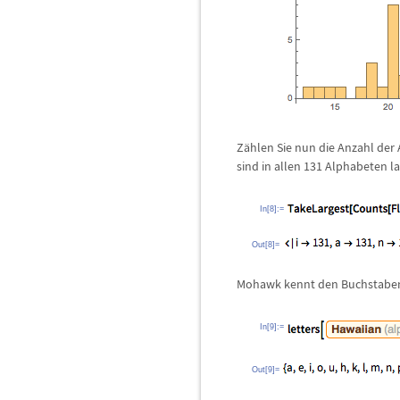
Z
ä
hlen Sie nun die Anzahl de
sind in allen 131 Alphabeten la
In[8]:=
Out[8]=
Mohawk kennt den Buchstaben 
In[9]:=
Out[9]=