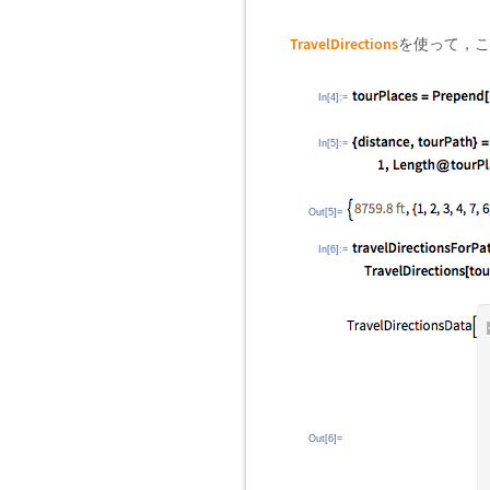
TravelDirections
を使って，こ
In[4]:=
In[5]:=
Out[5]=
In[6]:=
Out[6]=