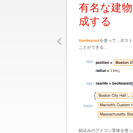
有名な建物
成する
‹
GeoNearest
を使って，ボスト
ことができる．
In[1]:=
In[2]:=
Out[2]=
組込みのアイコン実体を使っ