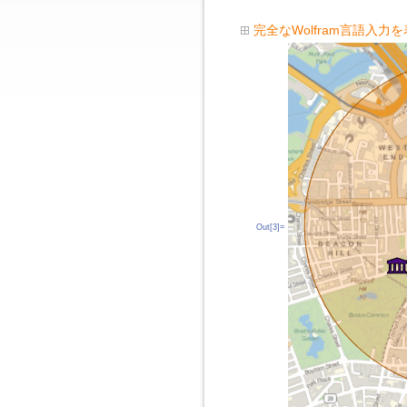
完全なWolfram言語入力
Out[3]=