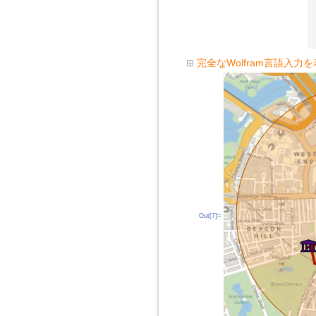
完全なWolfram言語入力
Out[7]=