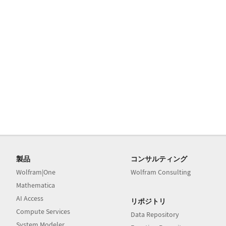
製品
コンサルティング
Wolfram|One
Wolfram Consulting
Mathematica
AI Access
リポジトリ
Compute Services
Data Repository
System Modeler