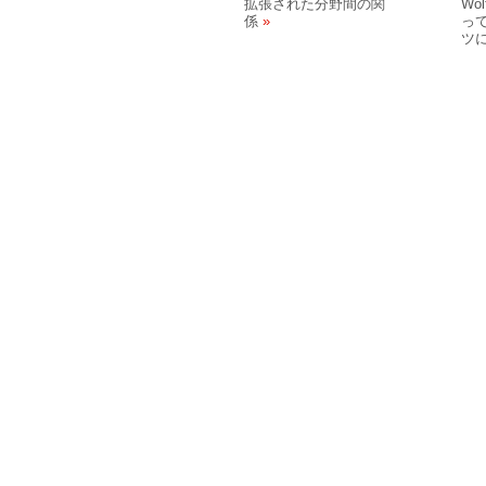
拡張された分野間の関
Wo
係
って
ツ