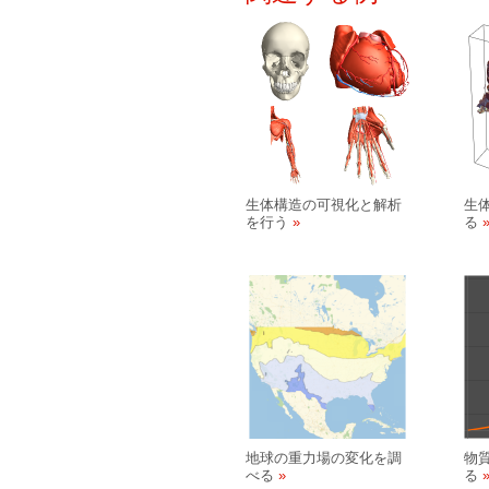
生体構造の可視化と解析
生
を行う
る
地球の重力場の変化を調
物
べる
る