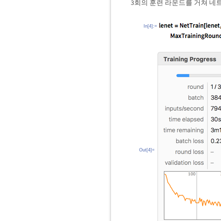
3회의 훈련 라운드를 거쳐 네
In[4]:=
Out[4]=