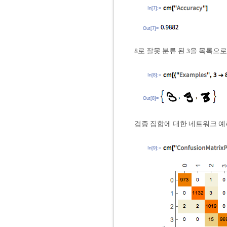
In[7]:=
Out[7]=
8로 잘못 분류 된 3을 목록으
In[8]:=
Out[8]=
검증 집합에 대한 네트워크 예
In[9]:=