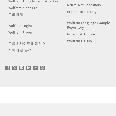
Wolfram|Alpha Notebook Edition
Neural Net Repository
Wolfram|Alpha Pro
Prompt Repository
모바일 앱
Wolfram Language Example
Wolfram Engine
Repository
Wolfram Player
Notebook Archive
Wolfram GitHub
그룹 & 사이트 라이선스
서버 배포 옵션