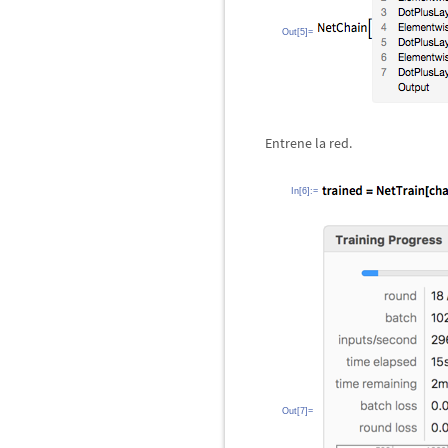
Out[5]=
Entrene la red.
In[6]:=
Out[7]=