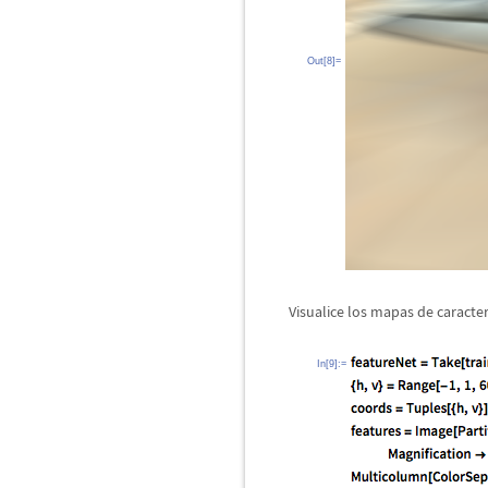
Out[8]=
Visualice los mapas de caracte
In[9]:=