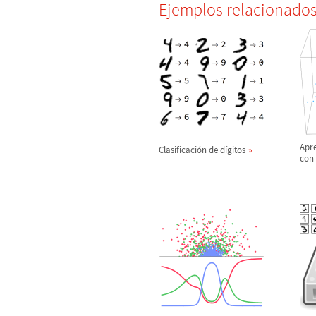
Ejemplos relacionado
Apre
Clasificaci
ó
n de d
í
gitos
con