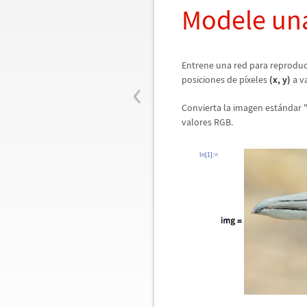
Modele un
Entrene una red para reproduc
‹
posiciones de p
í
xeles
(
x
,
y
)
a va
Convierta la imagen est
á
ndar "
valores RGB.
In[1]:=