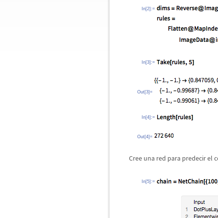
In[2]:=
In[3]:=
Out[3]=
In[4]:=
Out[4]=
Cree una red para predecir el 
In[5]:=