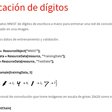
caci
ó
n de d
í
gitos
 datos MNIST de d
í
gitos de escritura a mano para entrenar una red de convol
dado en una imagen.
os datos de entrenamiento y validaci
ó
n.
uronal de convoluci
ó
n que tome im
á
genes en escala de grises 28x28 como e