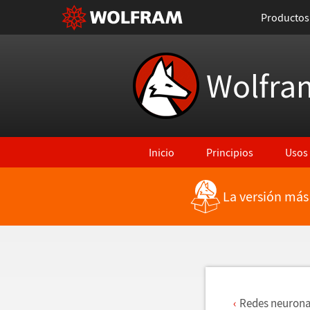
Productos
Wolfra
Inicio
Principios
Usos
La versión más
Regresar a Características más rec
Redes neurona