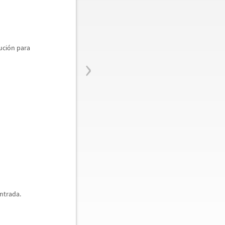
uci
ó
n para
›
ntrada.