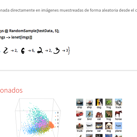
renada directamente en im
á
genes muestreadas de forma aleatoria desde el 
ionados