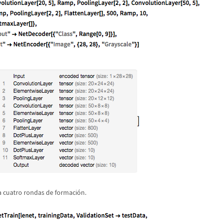
a cuatro rondas de formaci
ó
n.