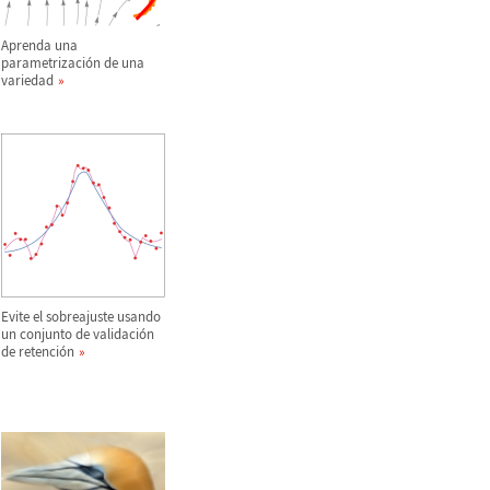
Aprenda una
parametrizaci
ó
n de una
variedad
Evite el sobreajuste usando
un conjunto de validaci
ó
n
de retenci
ó
n