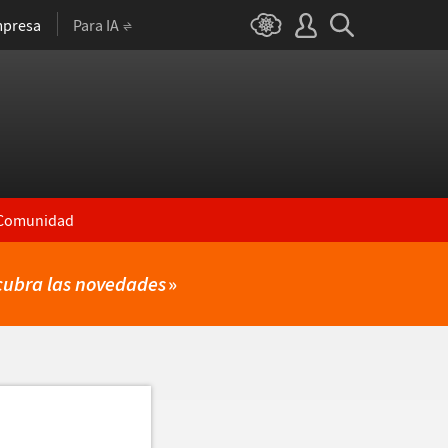
presa
Para IA
Comunidad
cubra las novedades
»