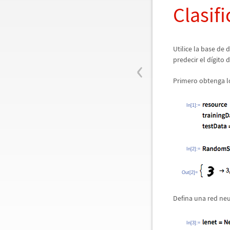
Clasifi
Utilice la base de
‹
predecir el d
í
gito 
Primero obtenga l
In[1]:=
In[2]:=
Out[2]=
Defina una red ne
In[3]:=