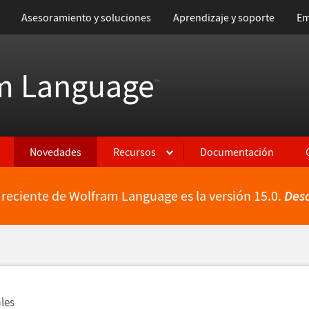
Asesoramiento y soluciones
Aprendizaje y soporte
Em
m Language
™
Novedades
Recursos
Documentación
 reciente de Wolfram Language es la versión 15.0.
Des
ientes
les