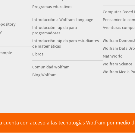
Programas educativos
Computer-Based 
Introducción a Wolfram Language
Pensamiento com
pository
Introducción rápida para
Aventuras comput
y
programadores
Wolfram Demonstr
Introducción rápida para estudiantes
de matemáticas
Wolfram Data Dr
xample
Libros
MathWorld
Wolfram Science
Comunidad Wolfram
Wolfram Media Pu
Blog Wolfram
ya cuenta con acceso a las tecnologías Wolfram por medio de