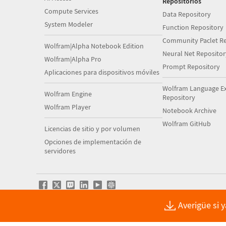
Repositorios
Compute Services
Data Repository
System Modeler
Function Repository
Community Paclet Re
Wolfram|Alpha Notebook Edition
Neural Net Repositor
Wolfram|Alpha Pro
Prompt Repository
Aplicaciones para dispositivos móviles
Wolfram Language E
Wolfram Engine
Repository
Wolfram Player
Notebook Archive
Wolfram GitHub
Licencias de sitio y por volumen
Opciones de implementación de
servidores
Averigüe si 