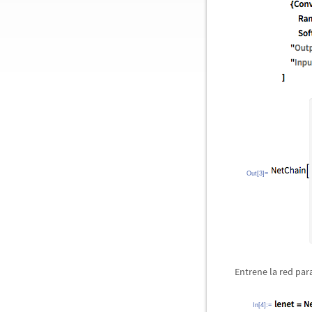
Out[3]=
Entrene la red par
In[4]:=