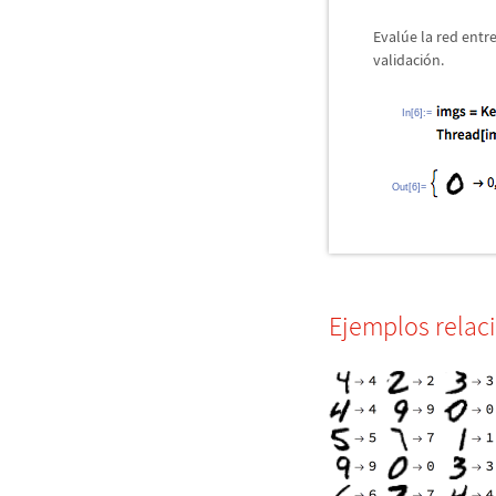
Eval
ú
e la red ent
validaci
ó
n.
In[6]:=
Out[6]=
Ejemplos relac