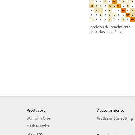
Medici
ó
n del rendimiento
de la clasificaci
ó
n
Productos
Asesoramiento
Wolfram|One
Wolfram Consulting
Mathematica
AI Access