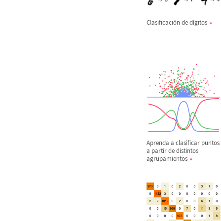
Clasificaci
ó
n de d
í
gitos
Aprenda a clasificar puntos
a partir de distintos
agrupamientos