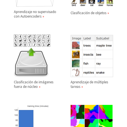
Aprendizaje no supervisado
Clasificaci
ó
n de objetos
con Autoencoders
Clasificaci
ó
n de im
á
genes
Aprendizaje de m
ú
ltiples
fuera de n
ú
cleo
tareas