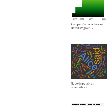
Agrupaci
ó
n de fechas en
DateHistogram
Nube de palabras
orientadas