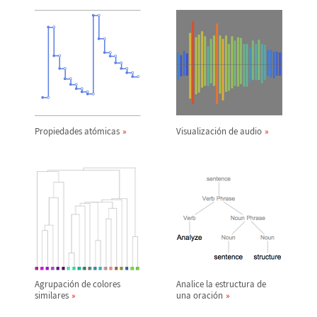
Propiedades at
ó
micas
Visualizaci
ó
n de audio
Agrupaci
ó
n de colores
Analice la estructura de
similares
una oraci
ó
n