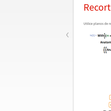
Recort
Utilice planos de 
‹
In[1]:=