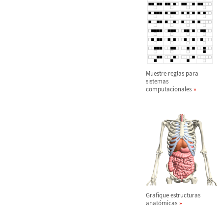
Muestre reglas para
sistemas
computacionales
Grafique estructuras
anat
ó
micas