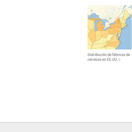
Distribuci
ó
n de f
á
bricas de
cervezas en EE.UU.