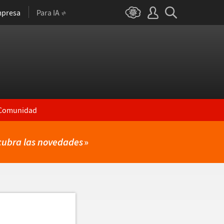
presa
Para IA
Comunidad
cubra las novedades
»