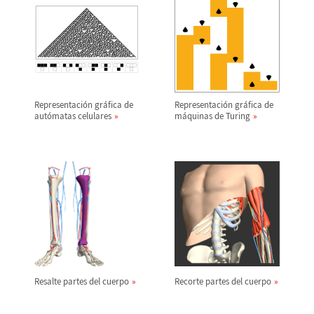
Representaci
ó
n gr
á
fica de
Representaci
ó
n gr
á
fica de
aut
ó
matas celulares
m
á
quinas de Turing
Resalte partes del cuerpo
Recorte partes del cuerpo