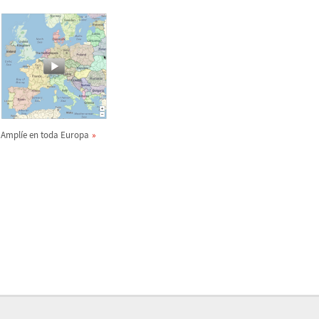
Ampl
í
e en toda Europa