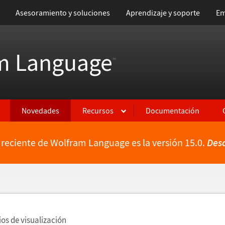
Asesoramiento y soluciones
Aprendizaje y soporte
Em
m Language
™
Novedades
Recursos
Documentación
 reciente de Wolfram Language es la versión 15.0.
Des
ientes
s de visualizaci
ó
n