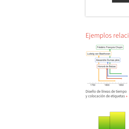
Ejemplos relac
Dise
ñ
o de l
í
neas de tiempo
y colocaci
ó
n de etiquetas