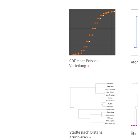
CDF einer Poisson-
Ato
Verteilung
St
ä
dte nach Distanz
Ä
hn
gruppieren