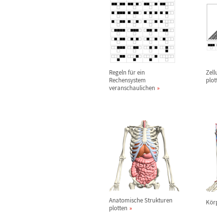
Regeln f
ü
r ein
Zell
Rechensystem
plot
veranschaulichen
Anatomische Strukturen
K
ö
r
plotten