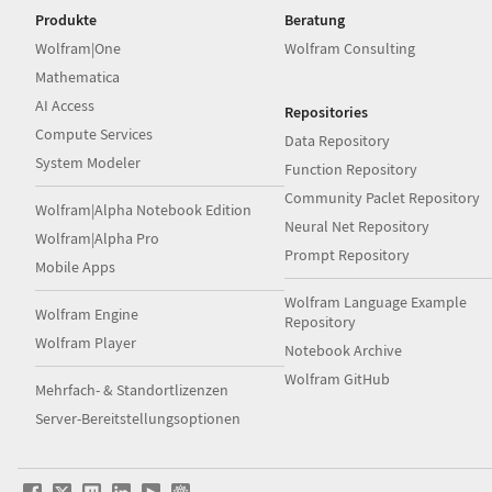
Produkte
Beratung
Wolfram|One
Wolfram Consulting
Mathematica
AI Access
Repositories
Compute Services
Data Repository
System Modeler
Function Repository
Community Paclet Repository
Wolfram|Alpha Notebook Edition
Neural Net Repository
Wolfram|Alpha Pro
Prompt Repository
Mobile Apps
Wolfram Language Example
Wolfram Engine
Repository
Wolfram Player
Notebook Archive
Wolfram GitHub
Mehrfach- & Standortlizenzen
Server-Bereitstellungsoptionen