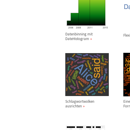
Datenbinning mit
Fle
DateHistogram
Schlagwortwolken
Eine
ausrichten
For