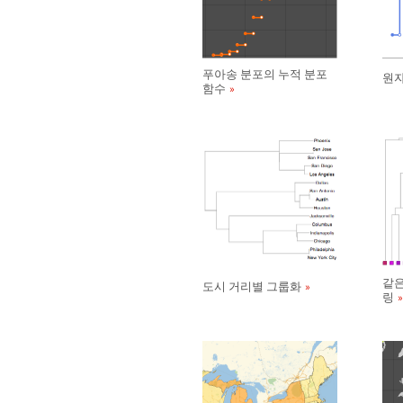
푸아송 분포의 누적 분포
원자
함수
같은
도시 거리별 그룹화
링