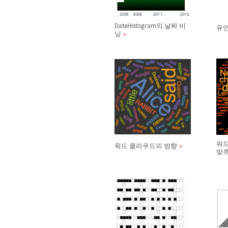
DateHistogram의 날짜 비
유연
닝
워드
워드 클라우드의 방향
맞