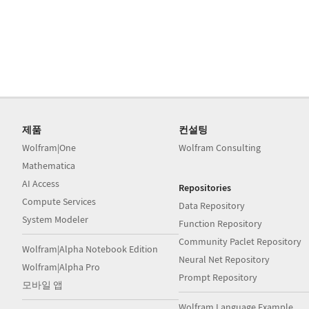
제품
컨설팅
Wolfram|One
Wolfram Consulting
Mathematica
AI Access
Repositories
Compute Services
Data Repository
System Modeler
Function Repository
Community Paclet Repository
Wolfram|Alpha Notebook Edition
Neural Net Repository
Wolfram|Alpha Pro
Prompt Repository
모바일 앱
Wolfram Language Example