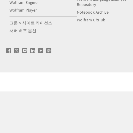
Wolfram Engine
Repository
Wolfram Player
Notebook Archive
Wolfram GitHub
그룹 & 사이트 라이선스
서버 배포 옵션