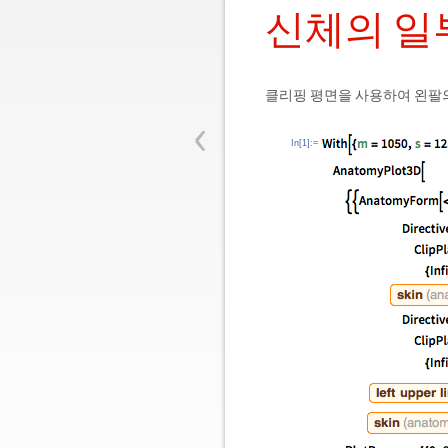
신체의 일
클리핑 평면을 사용하여 왼팔의
‹
In[1]:=