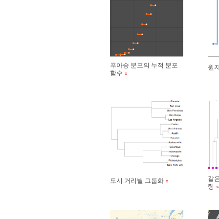
푸아송 분포의 누적 분포
원자
함수
같은
도시 거리별 그룹화
링