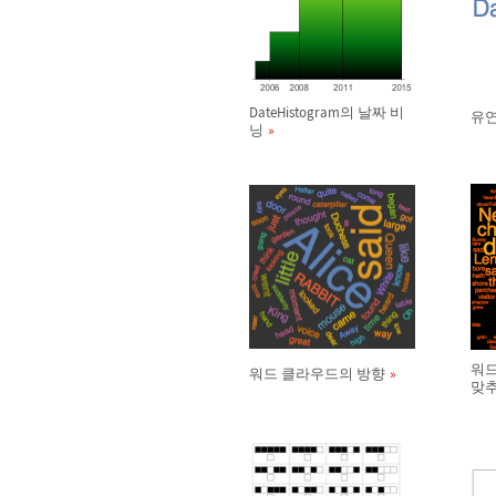
DateHistogram의 날짜 비
유연
닝
워드
워드 클라우드의 방향
맞