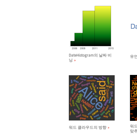
DateHistogram의 날짜 비
유연
닝
워드
워드 클라우드의 방향
맞