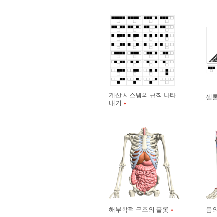
계산 시스템의 규칙 나타
셀룰
내기
해부학적 구조의 플롯
몸의