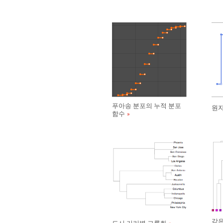
푸아송 분포의 누적 분포
원자
함수
같은