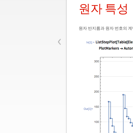
원자 특성
원자 반지름과 원자 번호의 계
‹
In[1]:=
Out[1]=