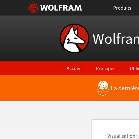
Produits
Wolfra
Accueil
Principes
Util
La dernièr
Retour vers les nouvelles fonctionna
Visualisation :