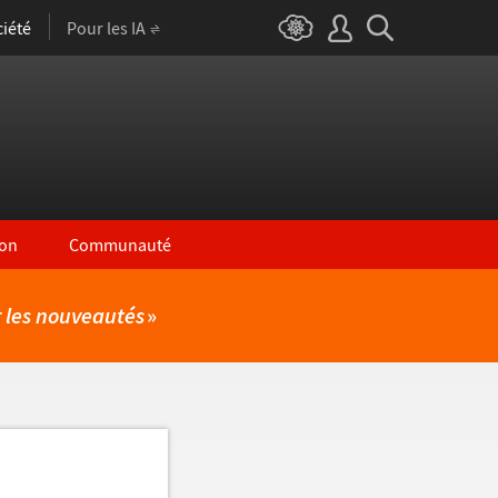
iété
Pour les IA
on
Communauté
r les nouveautés
»