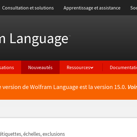
Consultation et solutions
Apprentissage et assistance
Soc
m Language
™
isations
Nouveautés
Ressources
Documentati
e version de Wolfram Language est la version 15.0.
Voi
lités
 étiquettes, échelles, exclusions