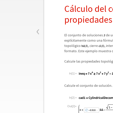
C
á
lculo del 
propiedades
‹
El conjunto de soluciones
de u
expl
í
citamente como una f
ó
rmul
topol
ó
gico
, cierre
, inte
formato. Este ejemplo muestra 
Calcule las propiedades topol
ó
g
In[1]:=
Calcule el conjunto de soluci
ó
n.
In[2]:=
Out[2]=