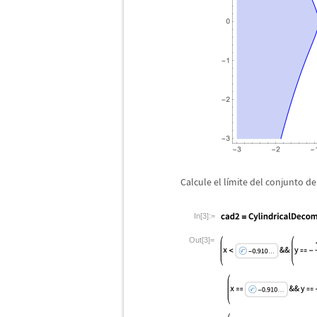
Calcule el l
í
mite del conjunto de
In[3]:=
Out[3]=