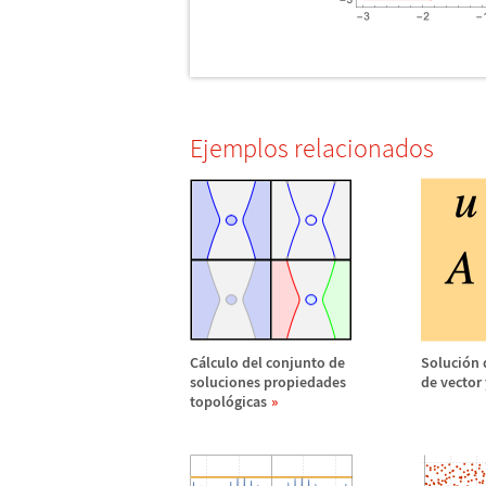
Ejemplos relacionados
C
á
lculo del conjunto de
Soluci
ó
n 
soluciones propiedades
de vector 
topol
ó
gicas