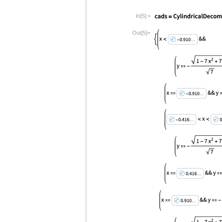
In[5]:=
Out[5]=