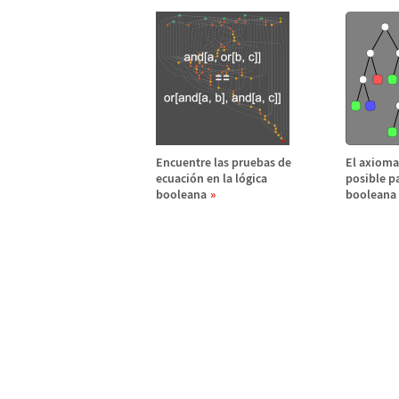
Encuentre las pruebas de
El axiom
ecuaci
ó
n en la l
ó
gica
posible pa
booleana
booleana