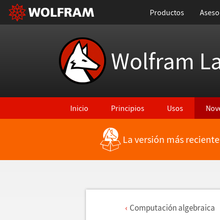
Productos
Aseso
Wolfram L
Inicio
Principios
Usos
Nov
La versión más reciente
Computaci
ó
n algebraica