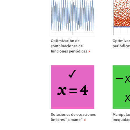
Optimizaci
ó
n de
Optimizac
combinaciones de
peri
ó
dica
funciones peri
ó
dicas
Soluciones de ecuaciones
Manipulac
lineares "a mano"
inequida