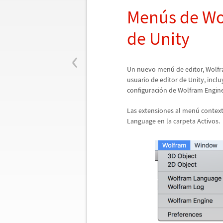
Men
ú
s de Wo
de Unity
‹
Un nuevo men
ú
de editor, Wolfr
usuario de editor de Unity, inclu
configuraci
ó
n de Wolfram Engine
Las extensiones al men
ú
context
Language en la carpeta Activos.