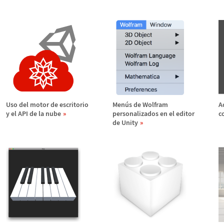
Uso del motor de escritorio
Men
ú
s de Wolfram
A
y el API de la nube
personalizados en el editor
c
de Unity