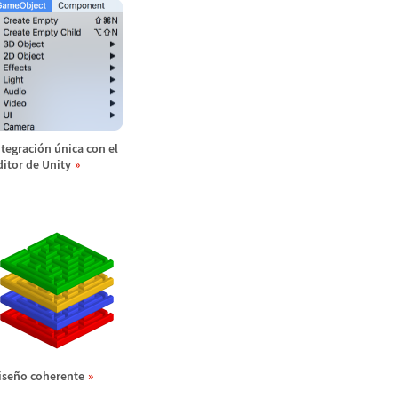
ntegraci
ó
n
ú
nica con el
ditor de Unity
ise
ñ
o coherente