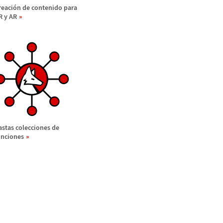
reaci
ó
n de contenido para
R y AR
astas colecciones de
unciones