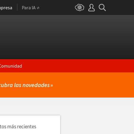
presa
Para IA
Comunidad
cubra las novedades
»
utos más recientes