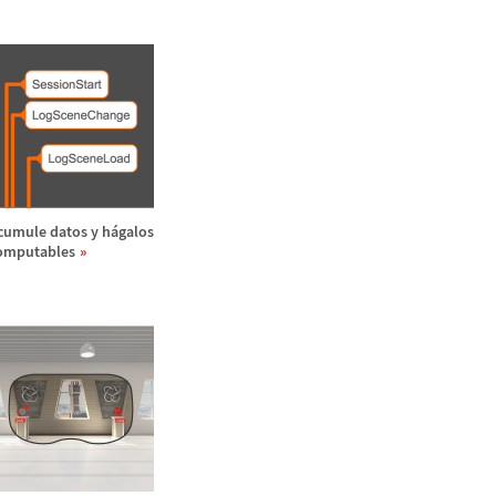
cumule datos y h
á
galos
omputables