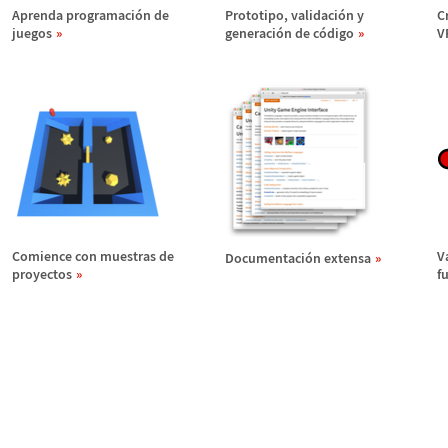
Aprenda programaci
ó
n de
Prototipo, validaci
ó
n y
C
juegos
generaci
ó
n de c
ó
digo
V
Comience con muestras de
V
Documentaci
ó
n extensa
proyectos
f