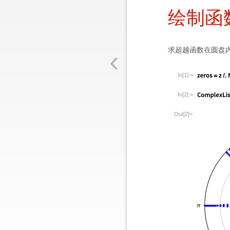
绘制函
‹
求超越函数在圆盘
In[1]:=
In[2]:=
Out[2]=