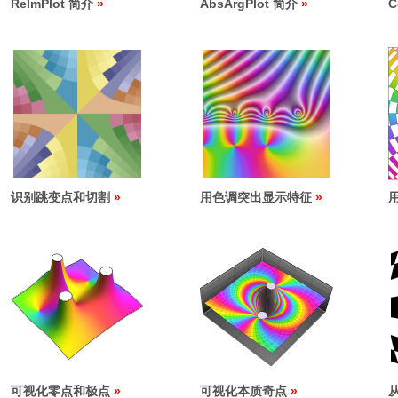
ReImPlot 简介
AbsArgPlot 简介
C
识别跳变点和切割
用色调突出显示特征
可视化零点和极点
可视化本质奇点