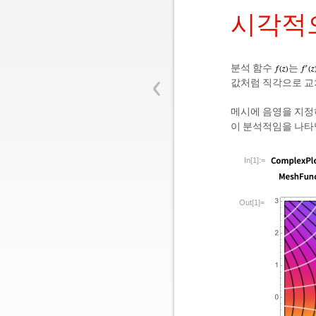
시각적
‹
분석 함수
는
값처럼 직각으로 교
메시에 음영을 지정
이 분석적임을 나타
In[1]:=
Out[1]=