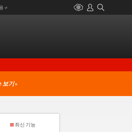
I용
 보기
»
최신 기능