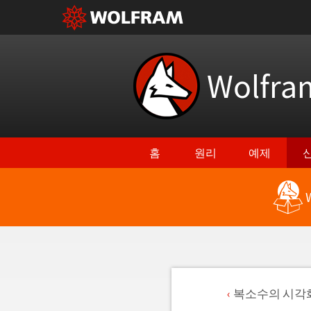
Wolfr
홈
원리
예제
복소수의 시각