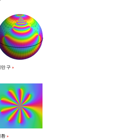
리만 구
변환