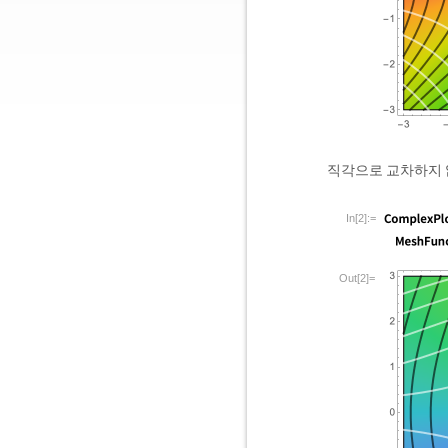
직각으로 교차하지 
In[2]:=
Out[2]=