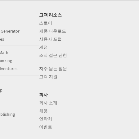
고객 리소스
스토어
 Generator
제품 다운로드
es
사용자 포털
계정
Math
조직 접근 권한
inking
dventures
자주 묻는 질문
고객 지원
op
회사
회사 소개
채용
blishing
연락처
이벤트