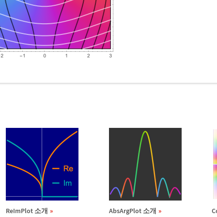
ReImPlot 소개
AbsArgPlot 소개
C