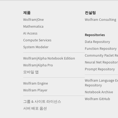
제품
컨설팅
Wolfram|One
Wolfram Consulting
Mathematica
AI Access
Repositories
Compute Services
Data Repository
System Modeler
Function Repository
Community Paclet Re
Wolfram|Alpha Notebook Edition
Neural Net Repositor
Wolfram|Alpha Pro
Prompt Repository
모바일 앱
Wolfram Language E
Wolfram Engine
Repository
Wolfram Player
Notebook Archive
Wolfram GitHub
그룹 & 사이트 라이선스
서버 배포 옵션