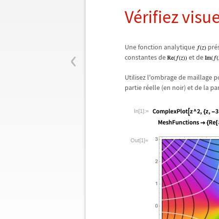
V
é
rifiez visu
‹
Une fonction analytique
pr
é
constantes de
et de
Utilisez l'ombrage de maillage p
partie r
é
elle (en noir) et de la p
In[1]:=
Out[1]=