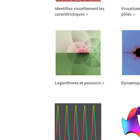
Identifiez visuellement les
Visualisez
caract
é
ristiques
p
ô
les
Logarithmes et pouvoirs
Dynamiqu