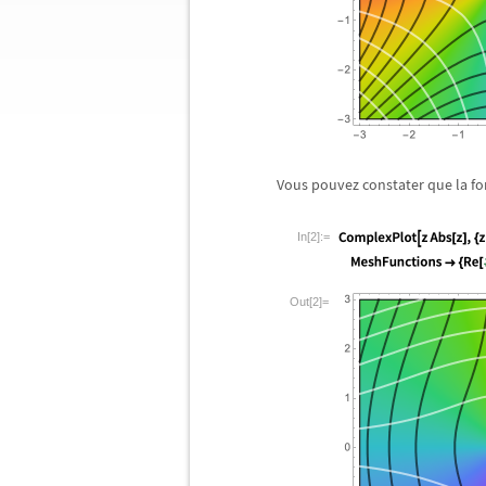
Vous pouvez constater que la f
In[2]:=
Out[2]=