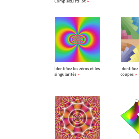
ComplexListPlot
Identifiez les z
é
ros et les
Identifiez 
singularit
é
s
coupes