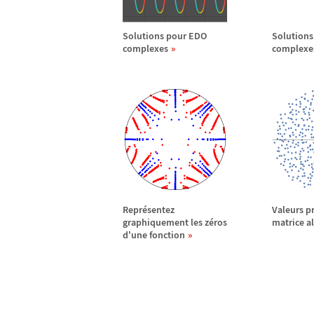
Solutions pour EDO
Solutions
complexes
complexe
Repr
é
sentez
Valeurs p
graphiquement les z
é
ros
matrice al
d'une fonction