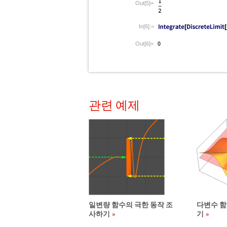
Out[5]=
In[6]:=
Out[6]=
관련 예제
일변량 함수의 극한 동작 조
다변수 함
사하기
기