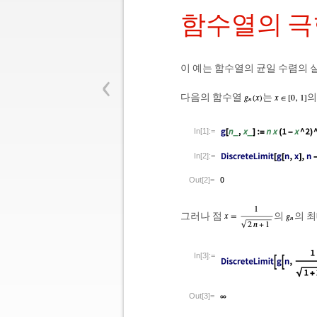
함수열의 극
‹
이 예는 함수열의 균일 수렴의 
다음의 함수열
는
의
In[1]:=
In[2]:=
Out[2]=
그러나 점
의
의 
In[3]:=
Out[3]=