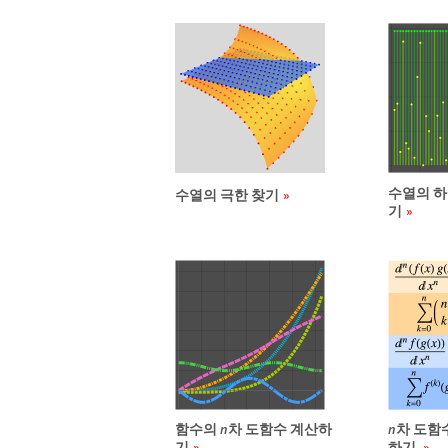
수열의 하
수열의 극한 찾기
기
함수의
n
차 도함수 계산하
n
차 도함
기
하기