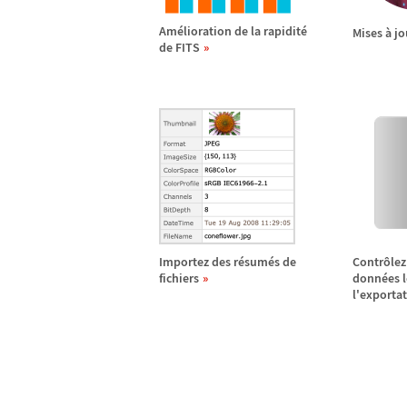
Am
é
lioration de la rapidit
é
Mises
à
jo
de FITS
Importez des r
é
sum
é
s de
Contr
ô
lez
fichiers
donn
é
es 
l'exporta