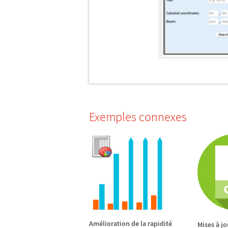
Exemples connexes
Am
é
lioration de la rapidit
é
Mises
à
jo