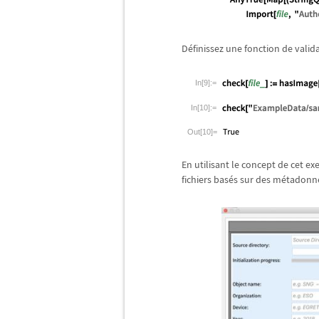
D
é
finissez une fonction de vali
In[9]:=
In[10]:=
Out[10]=
En utilisant le concept de cet e
fichiers bas
é
s sur des m
é
tadonn