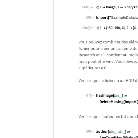
Out[5]=
In[6]:=
Out[6]=
Vous pouvez combiner des
é
l
é
m
fichier pour cr
é
er un syst
è
me de 
Research et s'il contient au m
mais peut
ê
tre vide. Vous devre
sup
é
rieures
à
0.
V
é
rifiez que le fichier a un HDU 
In[7]:=
V
é
rifiez que l'auteur inclut une 
In[8]:=