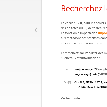
Recherchez le
‹
La version 12.0, pour les fichiers
des en-t
ê
tes (HDU) de tableaux e
La fonction d'importation
Impor
aux m
é
tadonn
é
es stock
é
es dans
cr
é
er un inspecteur ou une appli
Commencez par importer des m
"General MetaInformation".
In[1]:=
Out[1]=
V
é
rifiez l'auteur.