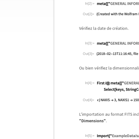
In[2]:=
Out[2]=
V
é
rifiez la date de cr
é
ation.
In[3]:=
Out[3]=
Ou bien v
é
rifiez la dimensionnali
In[4]:=
Out[4]=
L'importation au format FITS inc
"Dimensions"
.
In[5]:=