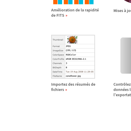
Am
é
lioration de la rapidit
é
Mises
à
jo
de FITS
Importez des r
é
sum
é
s de
Contr
ô
lez
fichiers
donn
é
es 
l'exporta