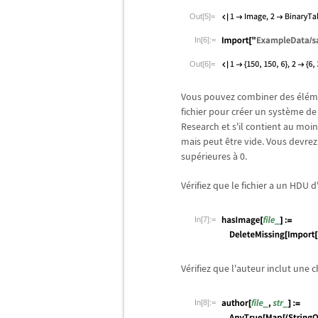
Out[5]=
In[6]:=
Out[6]=
Vous pouvez combiner des
é
l
é
m
fichier pour cr
é
er un syst
è
me de 
Research et s'il contient au m
mais peut
ê
tre vide. Vous devre
sup
é
rieures
à
0.
V
é
rifiez que le fichier a un HDU 
In[7]:=
V
é
rifiez que l'auteur inclut une 
In[8]:=