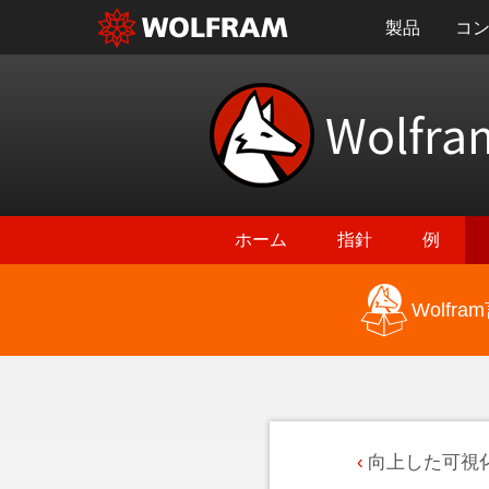
製品
コ
Wolfra
ホーム
指針
例
Wolf
向上した可視