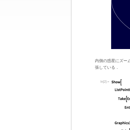
内側の惑星にズー
張している．
In[2]:=