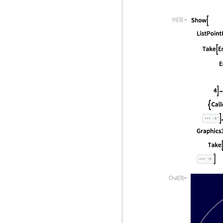
In[3]:=
Out[3]=