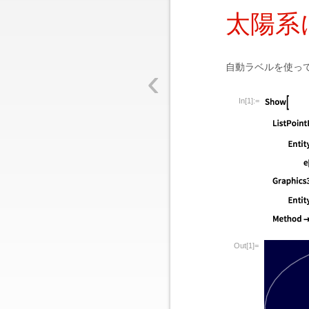
太陽系
‹
自動ラベルを使っ
In[1]:=
Out[1]=