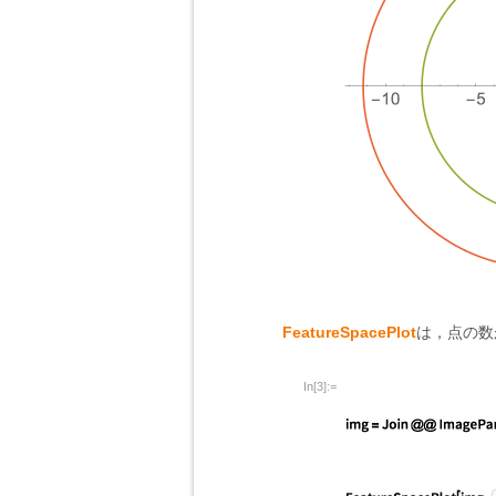
FeatureSpacePlot
は，点の数
In[3]:=