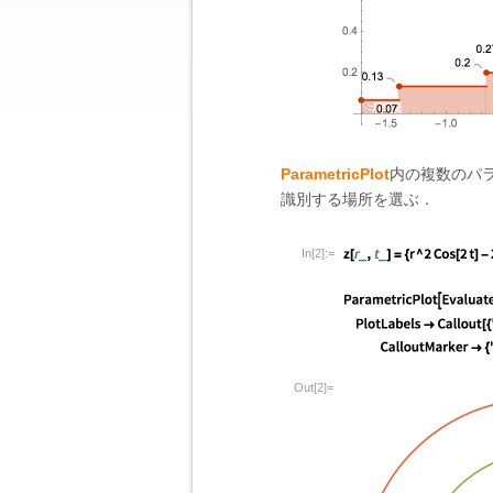
ParametricPlot
内の複数のパ
識別する場所を選ぶ．
In[2]:=
Out[2]=