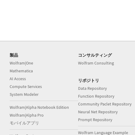
製品
コンサルティング
Wolfram|One
Wolfram Consulting
Mathematica
AI Access
リポジトリ
Compute Services
Data Repository
System Modeler
Function Repository
Community Paclet Repository
Wolfram|Alpha Notebook Edition
Neural Net Repository
Wolfram|Alpha Pro
Prompt Repository
モバイルアプリ
Wolfram Language Example