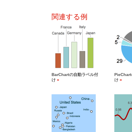
関連する例
BarChartの自動ラベル付
PieCh
け
け