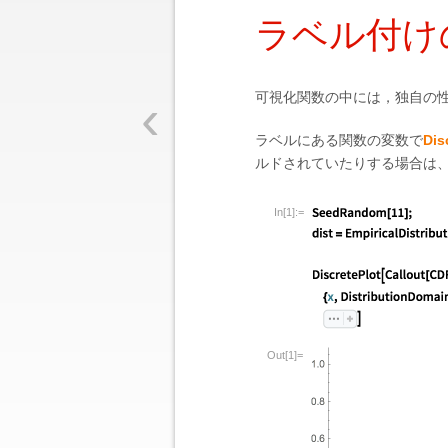
ラベル付け
‹
可視化関数の中には，独自の
ラベルにある関数の変数で
Dis
ルドされていたりする場合は
In[1]:=
Out[1]=