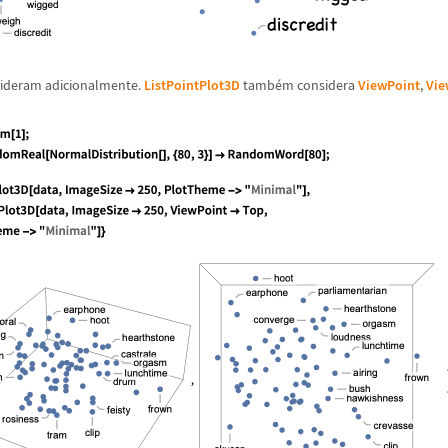
sideram adicionalmente.
ListPointPlot3D
tamb
é
m considera
ViewPoint
,
Vie