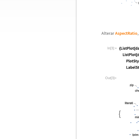
Alterar
AspectRatio
In[3]:=
Out[3]=