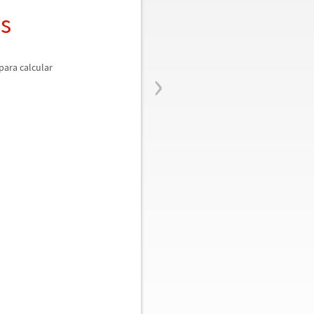
s
›
. para calcular