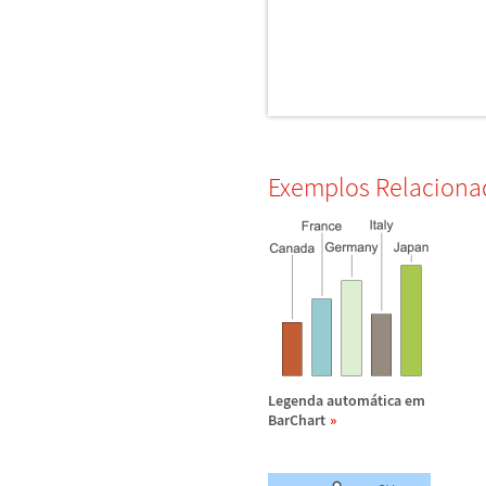
Exemplos Relaciona
Legenda autom
á
tica em
BarChart