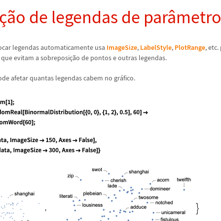
ç
ã
o de legendas de par
â
metro
locar legendas automaticamente usa
ImageSize
,
LabelStyle
,
PlotRange
, etc
 que evitam a sobreposi
ç
ã
o de pontos e outras legendas.
de afetar quantas legendas cabem no gr
á
fico.