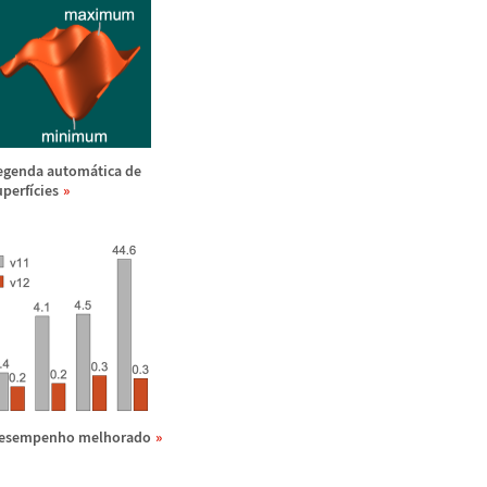
egenda autom
á
tica de
uperf
í
cies
esempenho melhorado