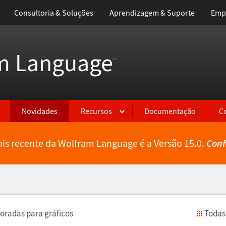
Consultoria & Soluções
Aprendizagem & Suporte
Emp
m Language
™
Novidades
Recursos
Documentação
C
is recente da Wolfram Language é a Versão 15.0.
Conf
oradas para gr
á
ficos
Todas