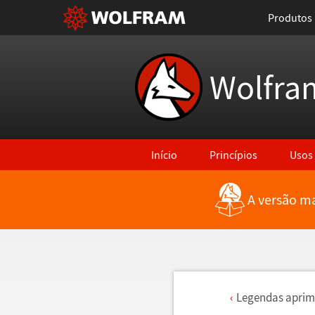
Produtos
Wolfra
Início
Princípios
Usos
A versão ma
Legendas aprim