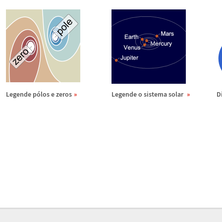
Legende p
ó
los e zeros
Legende o sistema solar
D