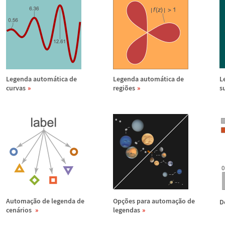
Legenda autom
á
tica de
Legenda autom
á
tica de
L
curvas
regi
õ
es
s
Automa
ç
ã
o de legenda de
Op
ç
õ
es para automa
ç
ã
o de
D
cen
á
rios
legendas