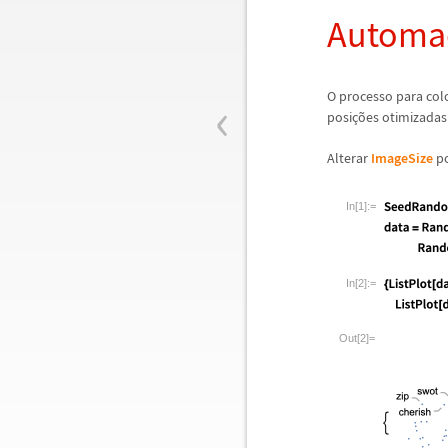
Automa
‹
O processo para co
posi
ç
õ
es otimizadas
Alterar
ImageSize
po
In[1]:=
In[2]:=
Out[2]=