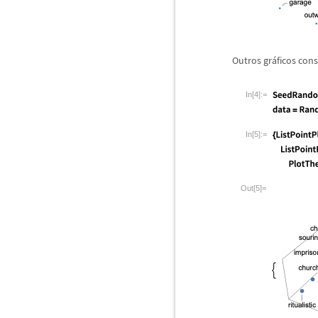
Outros gr
á
ficos con
In[4]:=
In[5]:=
Out[5]=