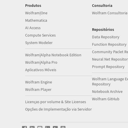
Produtos
Consultoria
Wolfram|One
Wolfram Consultoria
Mathematica
AI Access
Repositórios
Compute Services
Data Repository
System Modeler
Function Repository
Community Paclet Re
Wolfram|Alpha Notebook Edition
Neural Net Repositor
Wolfram|Alpha Pro
Prompt Repository
Aplicativos Móveis
Wolfram Language E
Wolfram Engine
Repository
Wolfram Player
Notebook Archive
Wolfram GitHub
Licenças por volume & Site Licenses
Opções de Implementação via Servidor