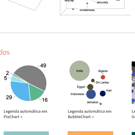
dos
Legenda autom
á
tica em
Legenda autom
á
tica em
L
PieChart
BubbleChart
G