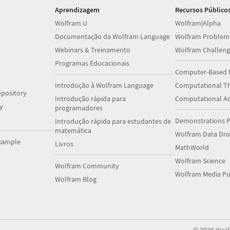
Aprendizagem
Recursos Público
Wolfram U
Wolfram|Alpha
Documentação da Wolfram Language
Wolfram Problem
Webinars & Treinamento
Wolfram Challeng
Programas Educacionais
Computer-Based 
Introdução à Wolfram Language
Computational Th
pository
Introdução rápida para
Computational A
y
programadores
Demonstrations P
Introdução rápida para estudantes de
matemática
Wolfram Data Dr
xample
Livros
MathWorld
Wolfram Science
Wolfram Community
Wolfram Media Pu
Wolfram Blog