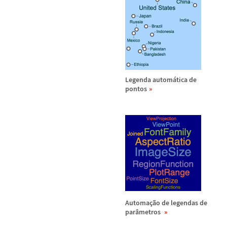
Legenda autom
á
tica de
pontos
Automa
ç
ã
o de legendas de
par
â
metros