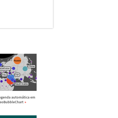
egenda autom
á
tica em
eoBubbleChart