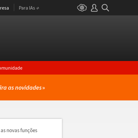
resa
Para IAs
omunidade
ira as novidades
»
 as novas funções