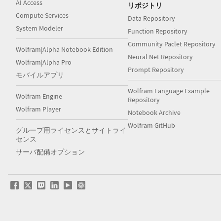
AI Access
リポジトリ
Compute Services
Data Repository
System Modeler
Function Repository
Community Paclet Repository
Wolfram|Alpha Notebook Edition
Neural Net Repository
Wolfram|Alpha Pro
Prompt Repository
モバイルアプリ
Wolfram Language Example
Wolfram Engine
Repository
Wolfram Player
Notebook Archive
Wolfram GitHub
グループ用ライセンスとサイトライ
センス
サーバ配備オプション