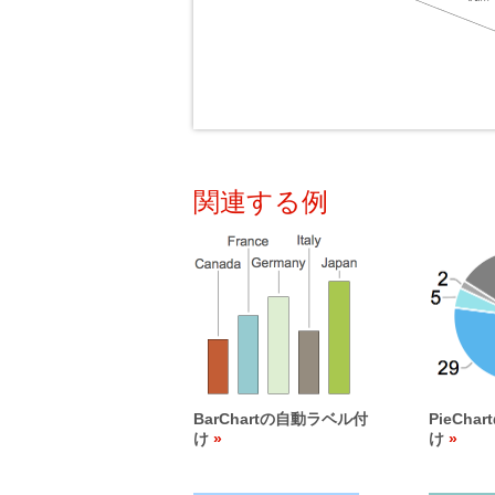
関連する例
BarChartの自動ラベル付
PieCh
け
け