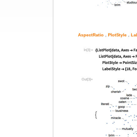
AspectRatio
，
PlotStyle
，
La
In[3]:=
Out[3]=