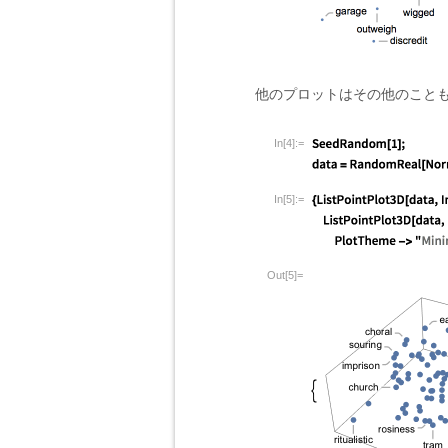
他のプロットはその他のこと
In[4]:=
In[5]:=
Out[5]=