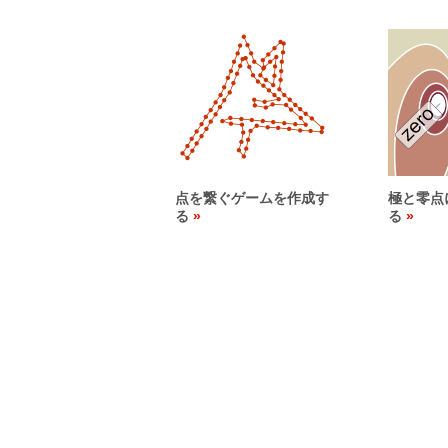
点を繋ぐゲームを作成す
極と零点
る
る