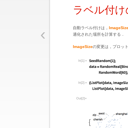
ラベル付け
‹
自動ラベル付けは，
ImageSiz
適化された場所を計算する．
ImageSize
の変更は，プロッ
In[1]:=
In[2]:=
Out[2]=