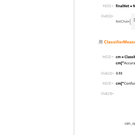
In[11]:=
Out[11]=
用
ClassifierMea
In[12]:=
Out[12]=
In[13]:=
Out[13]=