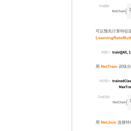
Out[8]=
可以预先计算特征
LearningRateMult
In[9]:=
用
NetTrain
训练分
In[10]:=
Out[10]=
用
NetJoin
连接特