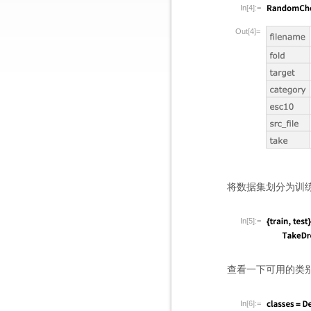
In[4]:=
Out[4]=
将数据集划分为训
In[5]:=
查看一下可用的类
In[6]:=