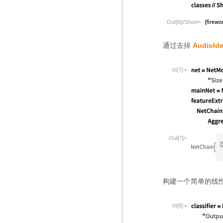
Out[6]//Short=
通过去掉
AudioIde
In[7]:=
Out[7]=
构建一个简单的线
In[8]:=