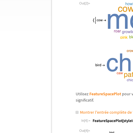
Out[2]=
Utilisez
FeatureSpacePlot
pour v
significatif.
Montrer l'entrée complète d
In[4]:=
Out[4]=