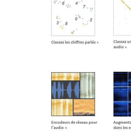
Classez u
Classez les chiffres parl
é
s
audio
Encodeurs de r
é
seau pour
Augmenta
l'audio
dans les 