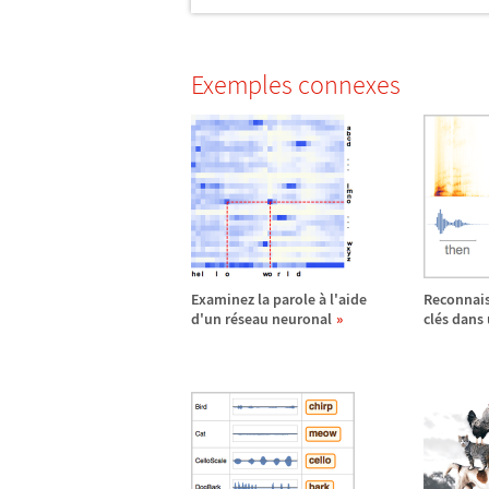
Exemples connexes
Examinez la parole
à
l'aide
Reconnais
d'un r
é
seau neuronal
cl
é
s dans