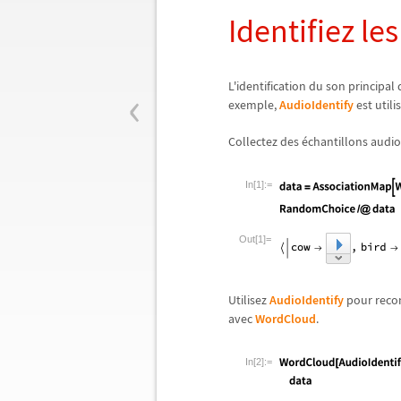
Identifiez l
‹
L'identification du son principa
exemple,
AudioIdentify
est utilis
Collectez des
é
chantillons audio
In[1]:=
Out[1]=
Utilisez
AudioIdentify
pour reco
avec
WordCloud
.
In[2]:=