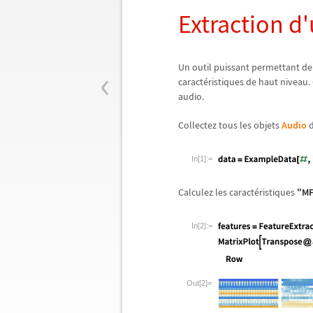
Extraction d
‹
Un outil puissant permettant de
caract
é
ristiques de haut niveau.
audio.
Collectez tous les objets
Audio
d
In[1]:=
Calculez les caract
é
ristiques
"M
In[2]:=
Out[2]=