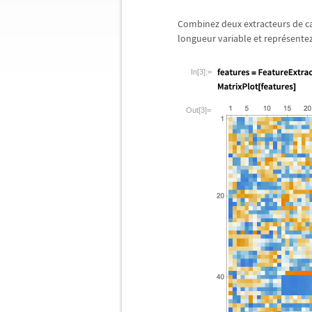
Combinez deux extracteurs de c
longueur variable et repr
é
sente
In[3]:=
Out[3]=