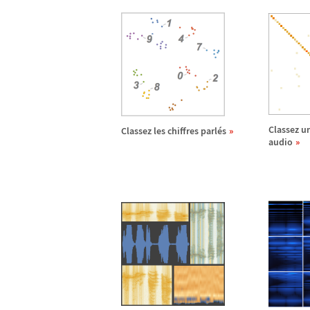
Classez u
Classez les chiffres parl
é
s
audio