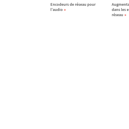
Encodeurs de r
é
seau pour
Augmenta
l'audio
dans les 
r
é
seau