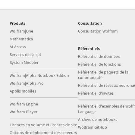
Produits
Consultation
Wolfram|One
Consultation Wolfram
Mathematica
AI Access
Référentiels
Services de calcul
Référentiel de données
System Modeler
Référentiel de fonctions
Référentiel de paquets de la
Wolfram|Alpha Notebook Edition
communauté
Wolfram|Alpha Pro
Référentiel de réseaux neurona
Applis mobiles
Référentiel d'invites
Wolfram Engine
Référentiel d'exemples de Wol
Language
Wolfram Player
Archive de notebooks
Licences en volume et licences de site
Wolfram GitHub
Options de déploiement des serveurs