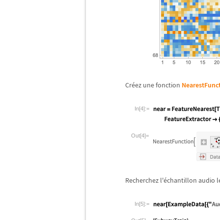
Cr
é
ez une fonction
NearestFunc
In[4]:=
Out[4]=
Recherchez l'
é
chantillon audio l
In[5]:=