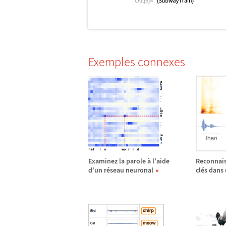
Out[5]=
Exemples connexes
Examinez la parole
à
l'aide
Reconnais
d'un r
é
seau neuronal
cl
é
s dans