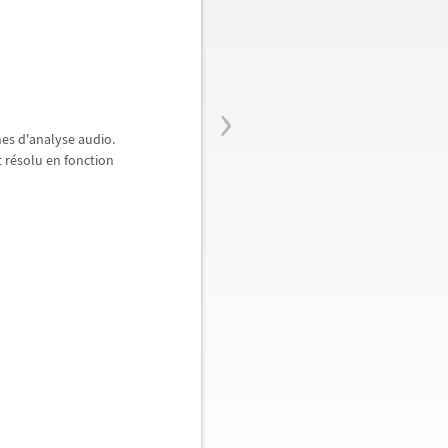
›
hes d'analyse audio.
 r
é
solu en fonction