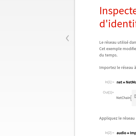
Inspect
d'identi
‹
Le r
é
seau utilis
é
da
Cet exemple modifie 
du temps.
Importez le r
é
seau
In[1]:=
Out[1]=
Appliquez le r
é
seau
In[2]:=