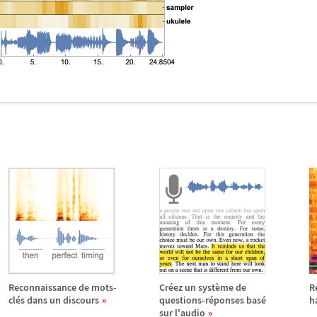
Reconnaissance de mots-
Cr
é
ez un syst
è
me de
R
cl
é
s dans un discours
questions-r
é
ponses bas
é
h
sur l'audio