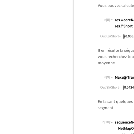
Vous pouvez calculer
In[8]:=
Out[8]//Short=
Il en r
é
sulte la s
é
que
vous recherchez tout
moyenne.
In[9]:=
Out[9]//Short=
En faisant quelques 
segment.
In[10]:=