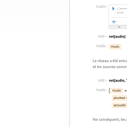
Out[2]=
In[3]:=
Out[3]=
Le r
é
seau a
é
t
é
entr
et les sources sonor
In[4]:=
Out[4]=
Par cons
é
quent, les 