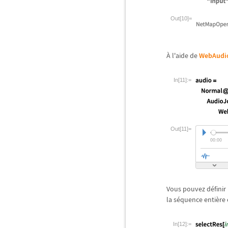
Out[10]=
À
l'aide de
WebAudi
In[11]:=
Out[11]=
Vous pouvez d
é
fini
la s
é
quence enti
è
re 
In[12]:=