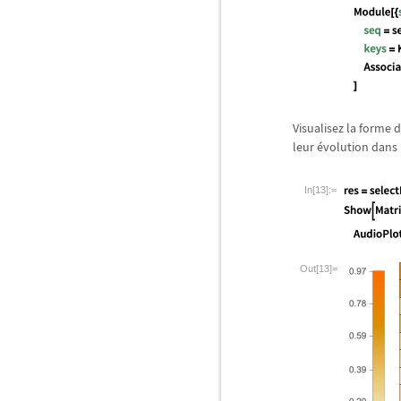
Visualisez la forme d
leur
é
volution dans 
In[13]:=
Out[13]=