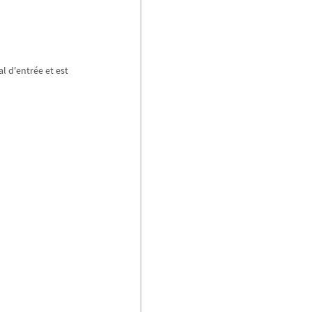
l d'entr
é
e et est