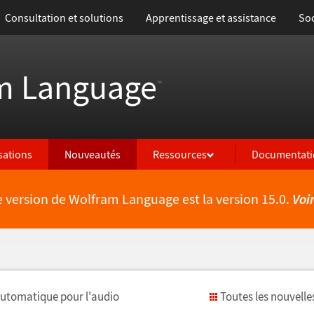
Consultation et solutions
Apprentissage et assistance
Soc
m Language
™
isations
Nouveautés
Ressources
Documentati
e version de Wolfram Language est la version 15.0.
Voi
utomatique pour l'audio
Toutes les nouvelle