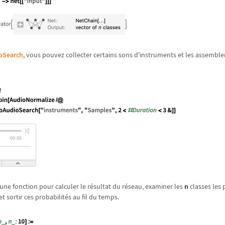
oSearch
, vous pouvez collecter certains sons d'instruments et les assembler
r une fonction pour calculer le r
é
sultat du r
é
seau, examiner les
n
classes les
et sortir ces probabilit
é
s au fil du temps.