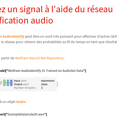
ez un signal
à
l'aide du r
é
seau
fication audio
ns
AudioIdentify
peut
ê
tre un outil tr
è
s puissant pour effectuer d'autres t
â
c
le r
é
seau pour obtenir des probabilit
é
s au fil du temps en tant que r
é
sultat
à
partir de
Wolfram Neural Net Repository
.
à
un objet
Audio
.