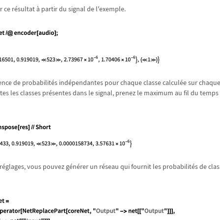
 ce r
é
sultat
à
partir du signal de l'exemple.
nce de probabilit
é
s ind
é
pendantes pour chaque classe calcul
é
e sur chaqu
es les classes pr
é
sentes dans le signal, prenez le maximum au fil du temps 
r
é
glages, vous pouvez g
é
n
é
rer un r
é
seau qui fournit les probabilit
é
s de cla