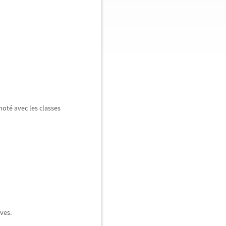
not
é
avec les classes
ves.