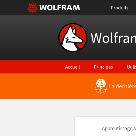
Produits
Wolfra
Accueil
Principes
Util
La dernièr
Apprentissage a