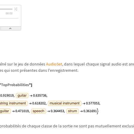
a
î
n
é
sur le jeu de donn
é
es
AudioSet
, dans lequel chaque signal audio est an
es qui sont pr
é
sentes dans l'enregistrement.
probabilit
é
s de chaque classe de la sortie ne sont pas mutuellement exclusi