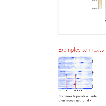
Exemples connexes
Examinez la parole
à
l'aide
d'un r
é
seau neuronal