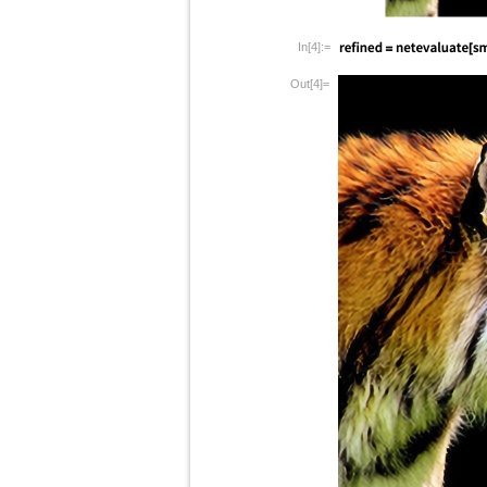
In[4]:=
Out[4]=