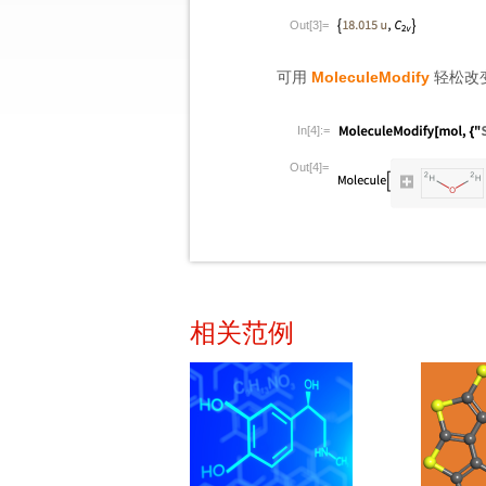
Out[3]=
可用
MoleculeModify
轻松改
In[4]:=
Out[4]=
相关范例