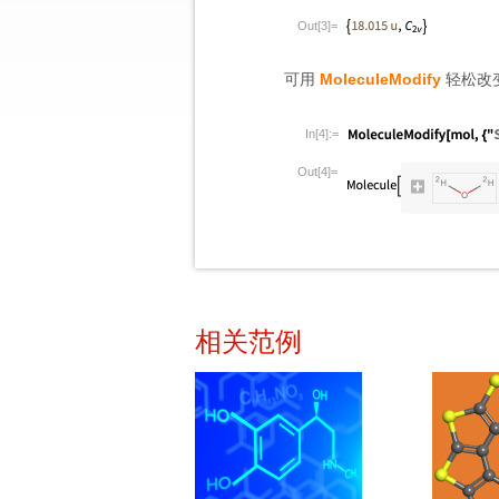
Out[3]=
可用
MoleculeModify
轻松改
In[4]:=
Out[4]=
相关范例