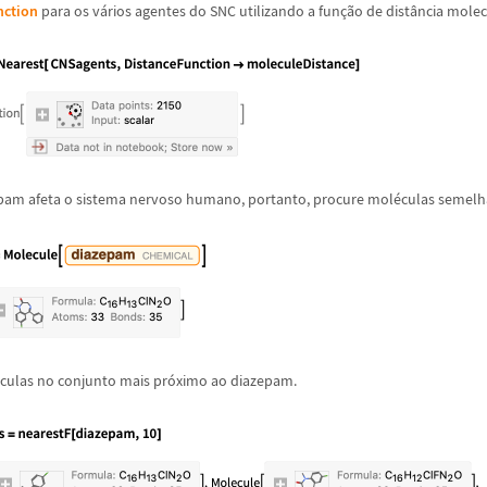
nction
para os v
á
rios agentes do SNC utilizando a fun
ç
ã
o de dist
â
ncia molec
pam afeta o sistema nervoso humano, portanto, procure mol
é
culas semelh
culas no conjunto mais pr
ó
ximo ao diazepam.