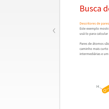
Busca d
‹
Descritores de pare
Este exemplo mostra
us
á
-lo para calcular 
Pares de
á
tomos s
ã
caminho mais curto e
intermedi
á
rias e um