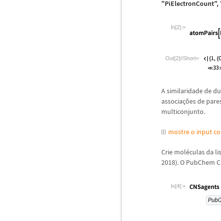
"PiElectronCount"
In[2]:=
Out[2]//Short=
A similaridade de d
associa
ç
õ
es de pare
multiconjunto.
mostre o input c
Crie mol
é
culas da l
2018). O PubChem 
In[4]:=