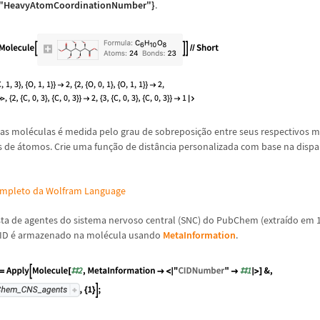
, "HeavyAtomCoordinationNumber"}
.
uas mol
é
culas
é
medida pelo grau de sobreposi
ç
ã
o entre seus respectivos 
s de
á
tomos. Crie uma fun
ç
ã
o de dist
â
ncia personalizada com base na disp
ompleto da Wolfram Language
ista de agentes do sistema nervoso central (SNC) do PubChem (extra
í
do em 
CID
é
armazenado na mol
é
cula usando
MetaInformation
.