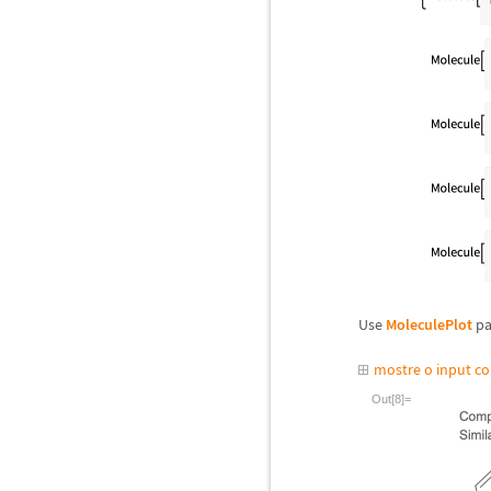
Use
MoleculePlot
pa
mostre o input c
Out[8]=