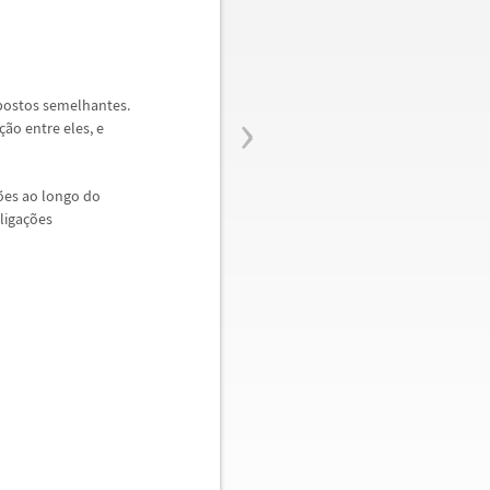
›
postos semelhantes.
ç
ã
o entre eles, e
õ
es ao longo do
liga
ç
õ
es