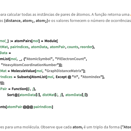
para calcular todas as inst
â
ncias de pares de
á
tomos. A fun
ç
ã
o retorna uma
las
{
distance
,
atom
,
atom
}
e os valores fornecem o n
ú
mero de ocorr
ê
ncias
1
2
res para uma mol
é
cula. Observe que cada
atom
é
um triplo da forma
{"Ato
i