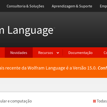
Consultoria & Soluções
Aprendizagem & Suporte
Emp
m Language
™
Novidades
Recursos
Documentação
C
is recente da Wolfram Language é a Versão 15.0.
Conf
cular e computa
ç
ã
o
Todas