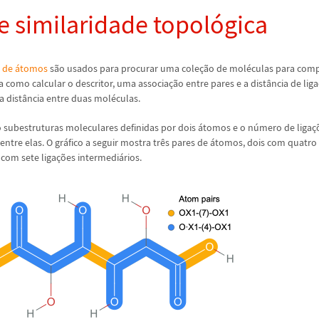
e similaridade topol
ó
gica
s de
á
tomos
s
ã
o usados para procurar uma cole
ç
ã
o de mol
é
culas para com
 como calcular o descritor, uma associa
ç
ã
o entre pares e a dist
â
ncia de liga
a dist
â
ncia entre duas mol
é
culas.
o subestruturas moleculares definidas por dois
á
tomos e o n
ú
mero de liga
ç
ntre elas. O gr
á
fico a seguir mostra tr
ê
s pares de
á
tomos, dois com quatro 
 com sete liga
ç
õ
es intermedi
á
rios.