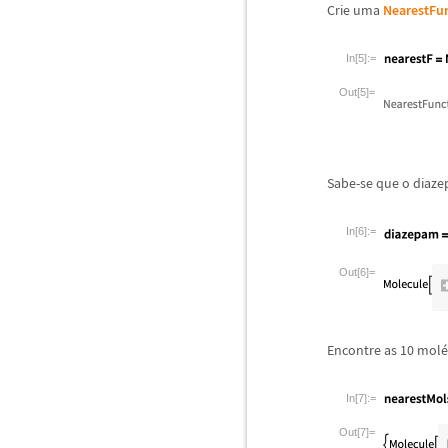
Crie uma
NearestFu
In[5]:=
Out[5]=
Sabe-se que o diaze
In[6]:=
Out[6]=
Encontre as 10 mol
é
In[7]:=
Out[7]=