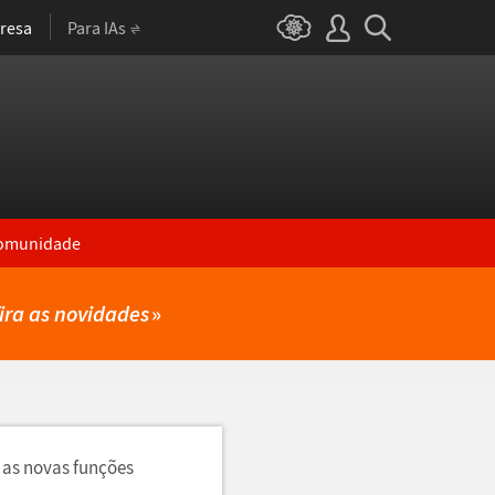
resa
Para IAs
omunidade
ira as novidades
»
 as novas funções