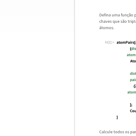
Defina uma fun
ç
ã
o 
chaves que s
ã
o trip
á
tomos.
In[1]:=
Calcule todos os pa