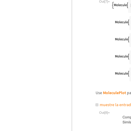
Out[7]=
Use
MoleculePlot
pa
muestre la entra
Out[8]=