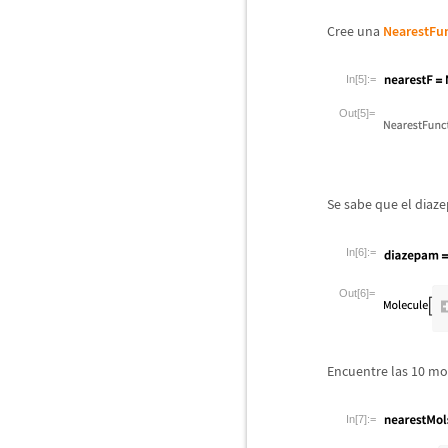
Cree una
NearestFu
In[5]:=
Out[5]=
Se sabe que el diaz
In[6]:=
Out[6]=
Encuentre las 10 mo
In[7]:=