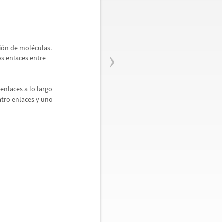
›
i
ó
n de mol
é
culas.
los enlaces entre
enlaces a lo largo
tro enlaces y uno