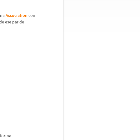
una
Association
con
de ese par de
a forma