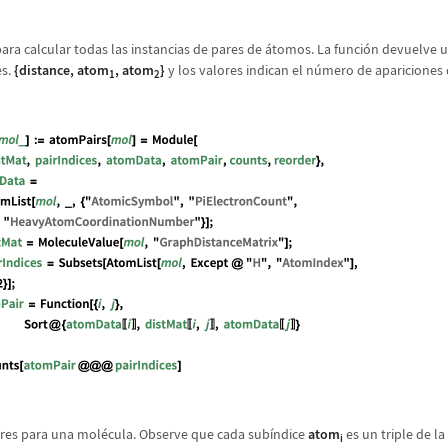
para calcular todas las instancias de pares de
á
tomos. La funci
ó
n devuelve 
es.
{
distance
,
atom
,
atom
}
y los valores indican el n
ú
mero de apariciones 
1
2
ares para una mol
é
cula. Observe que cada sub
í
ndice
atom
es un triple de l
i