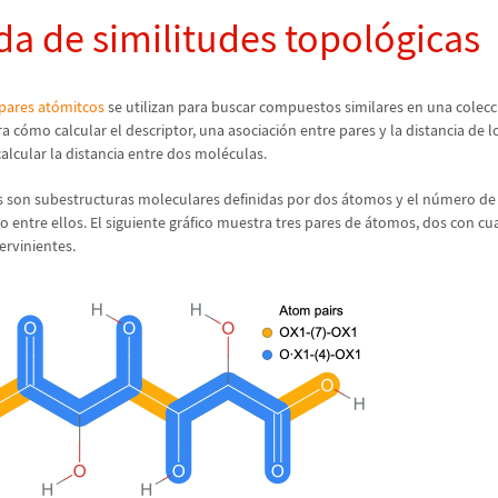
a de similitudes topol
ó
gicas
pares at
ó
mitcos
se utilizan para buscar compuestos similares en una colecc
a c
ó
mo calcular el descriptor, una asociaci
ó
n entre pares y la distancia de 
calcular la distancia entre dos mol
é
culas.
 son subestructuras moleculares definidas por dos
á
tomos y el n
ú
mero de 
o entre ellos. El siguiente gr
á
fico muestra tres pares de
á
tomos, dos con cua
ervinientes.