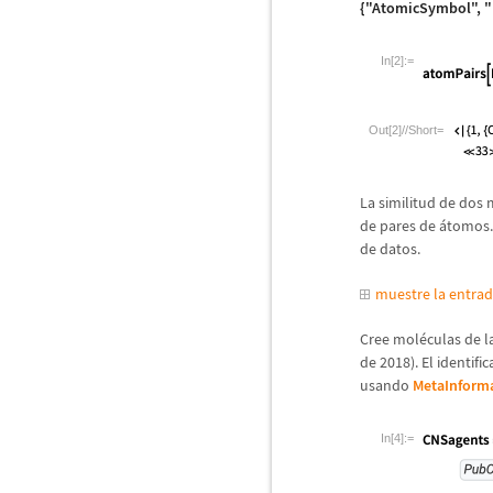
{"AtomicSymbol", 
In[2]:=
Out[2]//Short=
La similitud de dos 
de pares de
á
tomos.
de datos.
muestre la entra
Cree mol
é
culas de l
de 2018). El identif
usando
MetaInform
In[4]:=