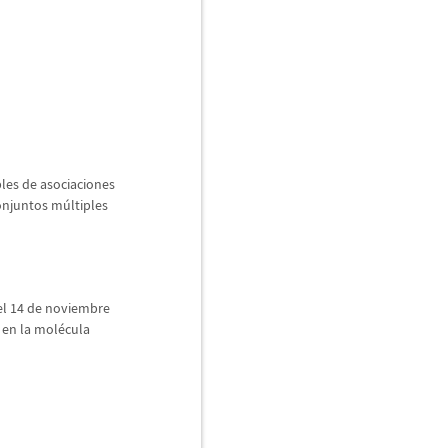
ples de asociaciones
conjuntos m
ú
ltiples
el 14 de noviembre
 en la mol
é
cula