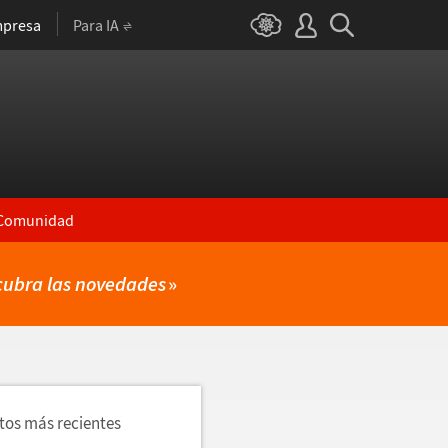
presa
Para IA
Comunidad
cubra las novedades
»
utos más recientes