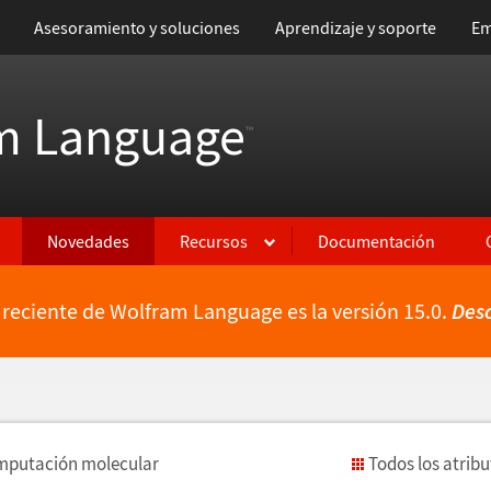
Asesoramiento y soluciones
Aprendizaje y soporte
Em
m Language
™
Novedades
Recursos
Documentación
 reciente de Wolfram Language es la versión 15.0.
Des
omputaci
ó
n molecular
Todos los atrib