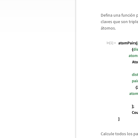
Defina una funci
ó
n 
claves que son tripl
á
tomos.
In[1]:=
Calcule todos los p