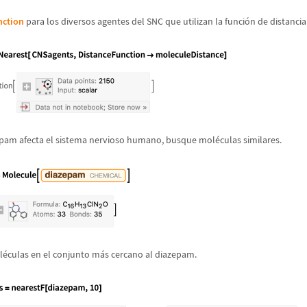
nction
para los diversos agentes del SNC que utilizan la funci
ó
n de distancia
epam afecta el sistema nervioso humano, busque mol
é
culas similares.
l
é
culas en el conjunto m
á
s cercano al diazepam.