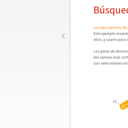
B
ú
squed
‹
Los descriptores de 
Este ejemplo muestr
ellos, y usarlo para 
Los pares de
á
tomos
del camino m
á
s cort
con siete enlaces int