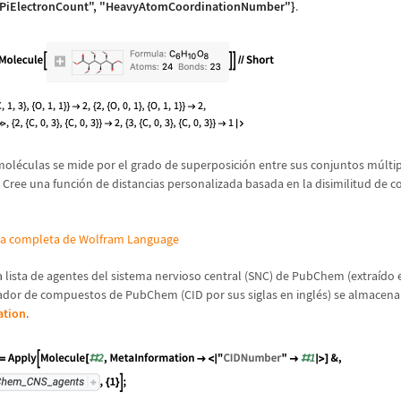
"PiElectronCount", "HeavyAtomCoordinationNumber"}
.
mol
é
culas se mide por el grado de superposici
ó
n entre sus conjuntos m
ú
lti
 Cree una funci
ó
n de distancias personalizada basada en la disimilitud de 
da completa de Wolfram Language
a lista de agentes del sistema nervioso central (SNC) de PubChem (extra
í
do 
icador de compuestos de PubChem (CID por sus siglas en ingl
é
s) se almacena
ation
.