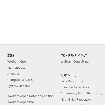
製品
コンサルティング
Wolfram|One
Wolfram Consulting
Mathematica
AI Access
リポジトリ
Compute Services
Data Repository
System Modeler
Function Repository
Community Paclet Repository
Wolfram|Alpha Notebook Edition
Neural Net Repository
Wolfram|Alpha Pro