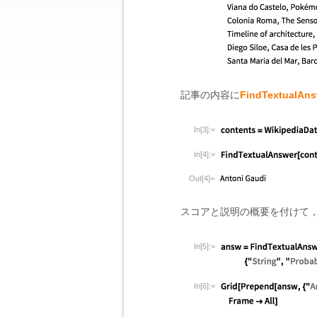
記事の内容に
FindTextualAns
In[3]:=
In[4]:=
Out[4]=
スコアと説明の概要を付けて
In[5]:=
In[6]:=