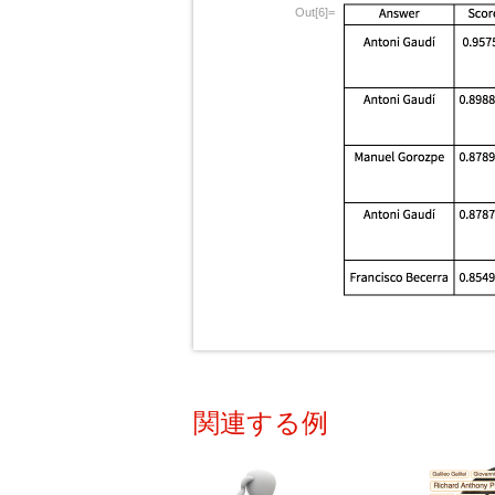
Out[6]=
関連する例