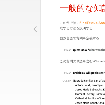
一般的な知
‹
この例では，
FindTextualAns
成する方法を説明する．
自然言語で質問を定義する．
In[1]:=
この質問の単語を含むWikipe
In[2]:=
Out[2]=