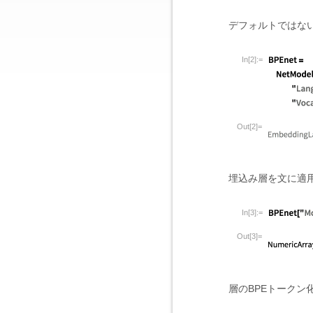
デフォルトではな
In[2]:=
Out[2]=
埋込み層を文に適
In[3]:=
Out[3]=
層のBPEトークン