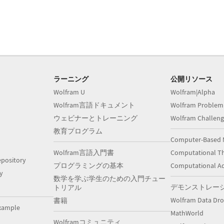
ラーニング
公開リソース
Wolfram U
Wolfram|Alpha
Wolfram言語ドキュメント
Wolfram Problem
ウェビナーとトレーニング
Wolfram Challeng
教育プログラム
Computer-Based 
Wolfram言語入門書
Computational Th
pository
プログラミングの基本
Computational A
y
数学を学ぶ学生のための入門チュー
デモンストレー
トリアル
Wolfram Data Dr
書籍
xample
MathWorld
Wolframコミュニティ