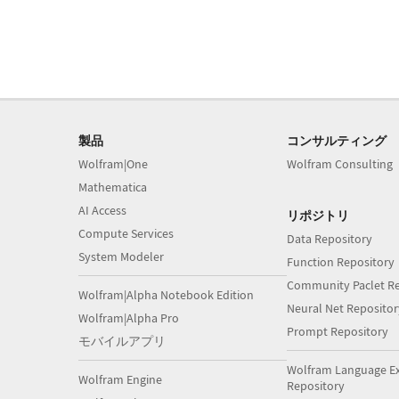
製品
コンサルティング
Wolfram|One
Wolfram Consulting
Mathematica
AI Access
リポジトリ
Compute Services
Data Repository
System Modeler
Function Repository
Community Paclet Re
Wolfram|Alpha Notebook Edition
Neural Net Repositor
Wolfram|Alpha Pro
Prompt Repository
モバイルアプリ
Wolfram Language E
Wolfram Engine
Repository