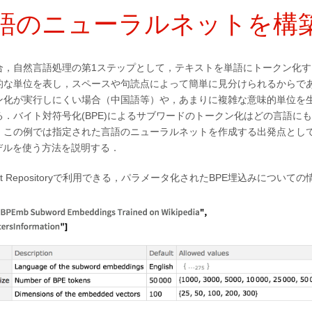
語のニューラルネットを構
合，自然言語処理の第1ステップとして，テキストを単語にトークン化す
的な単位を表し，スペースや句読点によって簡単に見分けられるからで
ン化が実行しにくい場合（中国語等）や，あまりに複雑な意味的単位を
．バイト対符号化(BPE)によるサブワードのトークン化はどの言語に
．この例では指定された言語のニューラルネットを作成する出発点とし
デルを使う方法を説明する．
ral Net Repositoryで利用できる，パラメータ化されたBPE埋込みについ