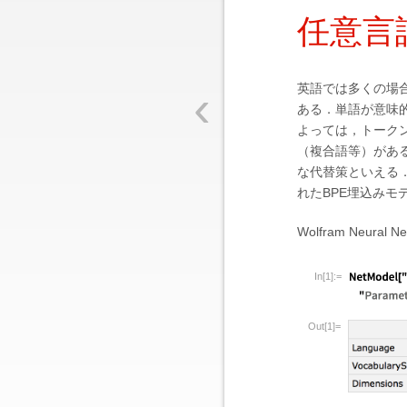
任意言
‹
英語では多くの場
ある．単語が意味
よっては，トーク
（複合語等）がある
な代替策といえる
れたBPE埋込みモ
Wolfram Neu
In[1]:=
Out[1]=