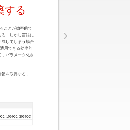
築する
›
ることが効率的で
ある．しかし言語に
生成してしまう場合
も適用できる効率的
て，パラメータ化さ
ての情報を取得する．