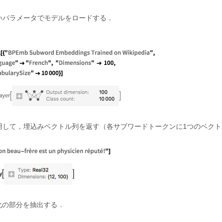
いパラメータでモデルをロードする．
用して，埋込みベクトル列を返す（各サブワードトークンに1つのベクト
化の部分を抽出する．