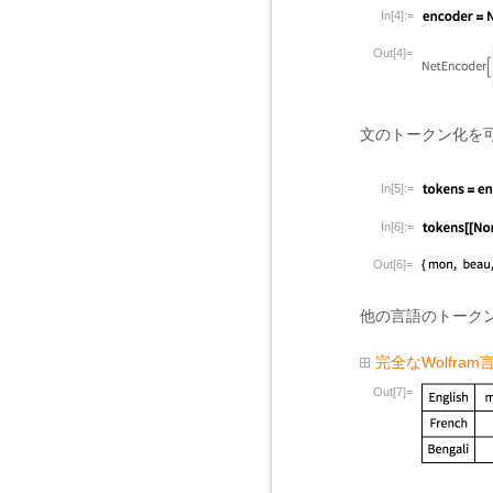
In[4]:=
Out[4]=
文のトークン化を
In[5]:=
In[6]:=
Out[6]=
他の言語のトーク
完全なWolfra
Out[7]=