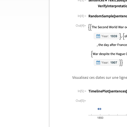
In[3]:=
In[4]:=
Out[4]=
Visualisez ces dates sur une lign
In[5]:=
Out[5]=