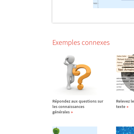
Exemples connexes
R
é
pondez aux questions sur
Relevez le
les connaissances
texte
g
é
n
é
rales