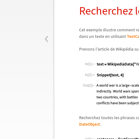
Recherchez l
‹
Cet exemple illustre comment re
dans un texte en utilisant
TextC
Prenons l'article de Wikip
é
dia su
In[1]:=
In[2]:=
Out[2]=
Recherchez toutes les phrases c
DateObject
.