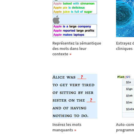
Repr
é
sentez la s
é
mantique
Extrayez 
des mots dans leur
cliniques
contexte
Ins
é
rez les mots
Auto-com
manquants
program