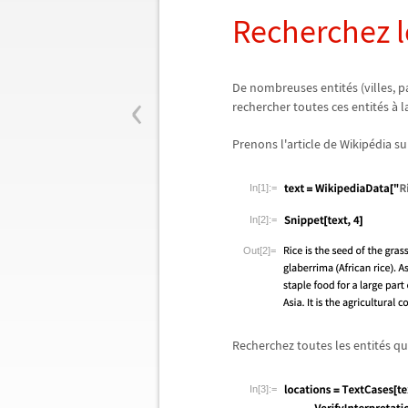
Recherchez l
‹
De nombreuses entit
é
s (villes, 
rechercher toutes ces entit
é
s
à
la
Prenons l'article de Wikip
é
dia sur
In[1]:=
In[2]:=
Out[2]=
Recherchez toutes les entit
é
s q
In[3]:=