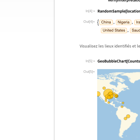
In[4]:=
Out[4]=
Visualisez les lieux identifi
é
s et l
In[5]:=
Out[5]=