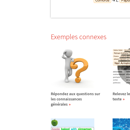
Exemples connexes
R
é
pondez aux questions sur
Relevez le
les connaissances
texte
g
é
n
é
rales