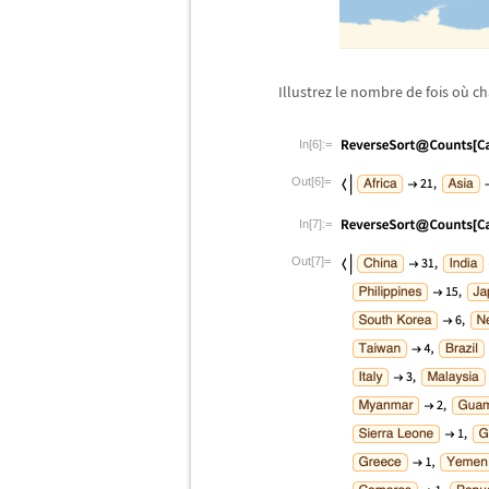
Illustrez le nombre de fois o
ù
ch
In[6]:=
Out[6]=
In[7]:=
Out[7]=