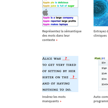
Repr
é
sentez la s
é
mantique
Extrayez 
des mots dans leur
cliniques
contexte
Ins
é
rez les mots
Auto-com
manquants
program