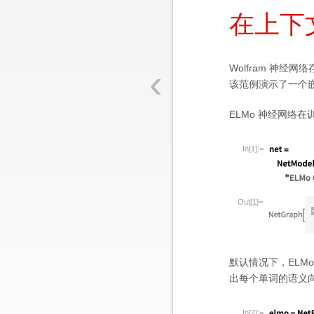
在上下
‹
Wolfram 神
该范例演示了一个
ELMo 神经网络
In[1]:=
Out[1]=
默认情况下，ELM
出每个单词的语义
In[2]:=