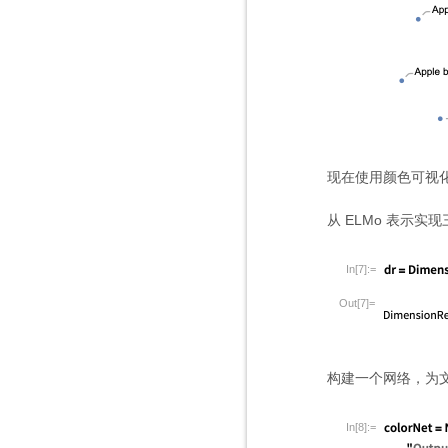
现在使用颜色可视
从 ELMo 表示实
In[7]:=
Out[7]=
构建一个网络，为文
In[8]:=