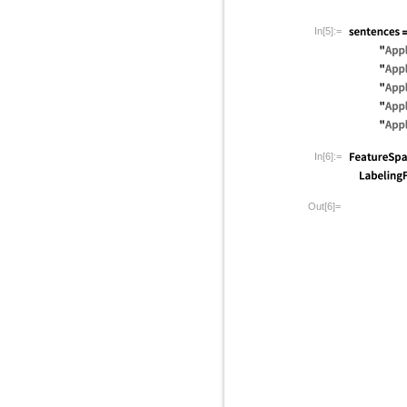
In[5]:=
In[6]:=
Out[6]=