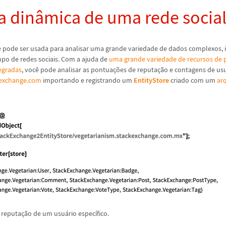
a din
â
mica de uma rede socia
 pode ser usada para analisar uma grande variedade de dados complexos, 
o de redes sociais. Com a ajuda de
uma grande variedade de recursos de
tegradas
, voc
ê
pode analisar as pontua
ç
õ
es de reputa
ç
ã
o e contagens de us
kexchange.com
importando e registrando um
EntityStore
criado com um
arq
 reputa
ç
ã
o de um usu
á
rio espec
í
fico.