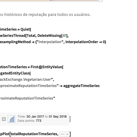
s hist
ó
ricos de reputa
ç
ã
o para todos os usu
á
rios.