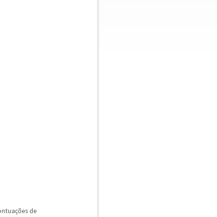
ontua
ç
õ
es de