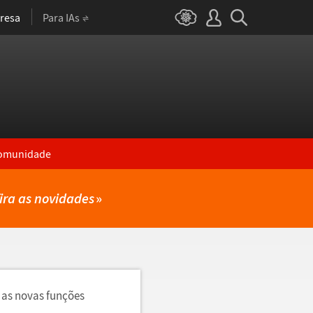
resa
Para IAs
omunidade
ira as novidades
»
 as novas funções