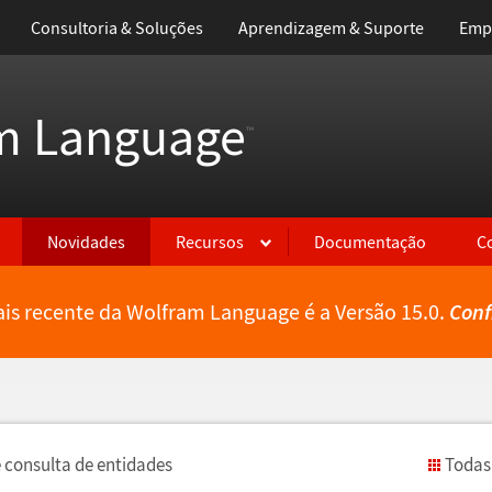
Consultoria & Soluções
Aprendizagem & Suporte
Emp
m Language
™
Novidades
Recursos
Documentação
C
is recente da Wolfram Language é a Versão 15.0.
Conf
 consulta de entidades
Todas