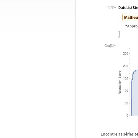
In[3]:=
Out[3]=
Encontre as s
é
ries 