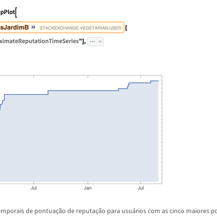
temporais de pontua
ç
ã
o de reputa
ç
ã
o para usu
á
rios com as cinco maiores p