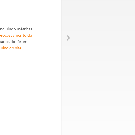
l
›
incluindo m
é
tricas
 processamento de
u
á
rios do f
ó
rum
uivo do site
.