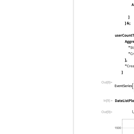
Out[8]=
In[9]:=
Out[9]=