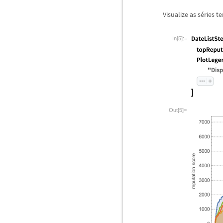
Visualize as s
é
ries t
In[5]:=
Out[5]=