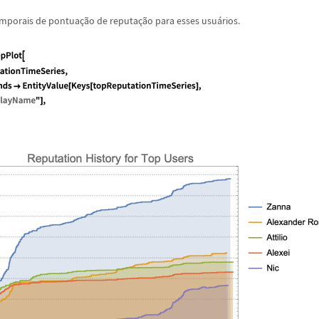
emporais de pontua
ç
ã
o de reputa
ç
ã
o para esses usu
á
rios.