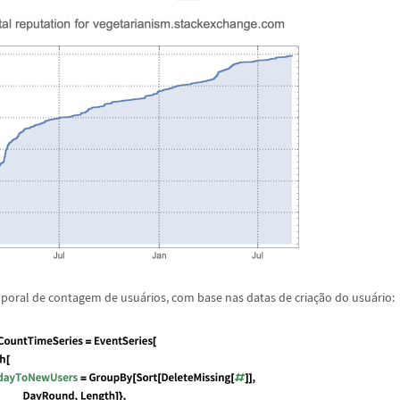
mporal de contagem de usu
á
rios, com base nas datas de cria
ç
ã
o do usu
á
rio: