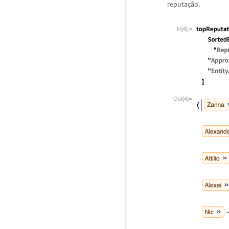
reputa
ç
ã
o.
In[4]:=
Out[4]=