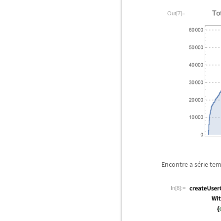
Out[7]=
Encontre a s
é
rie te
In[8]:=