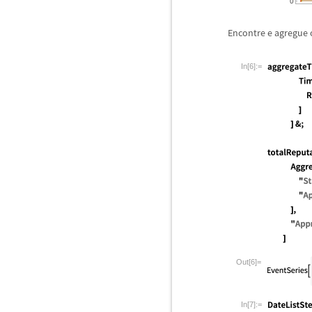
Encontre e agregue o
In[6]:=
Out[6]=
In[7]:=