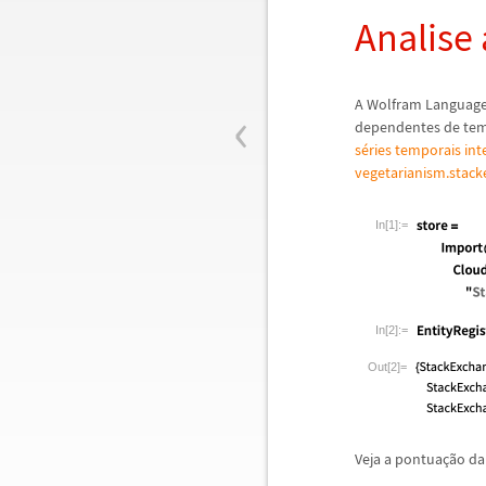
Analise 
‹
A Wolfram Language
dependentes de temp
s
é
ries temporais in
vegetarianism.stac
In[1]:=
In[2]:=
Out[2]=
Veja a pontua
ç
ã
o da