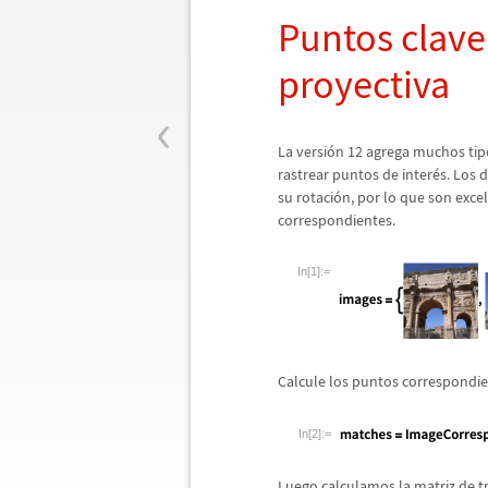
Puntos clave
proyectiva
‹
La versi
ó
n 12 agrega muchos tip
rastrear puntos de inter
é
s. Los 
su rotaci
ó
n, por lo que son exce
correspondientes.
In[1]:=
Calcule los puntos correspondi
In[2]:=
Luego calculamos la matriz de t