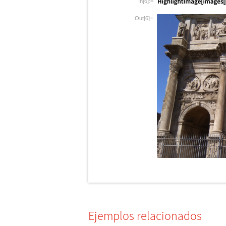
In[6]:=
Out[6]=
Ejemplos relacionados