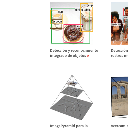
Detecci
ó
n y reconocimiento
Detecci
ó
n
integrado de objetos
rostros m
ImagePyramid para la
Acercamie