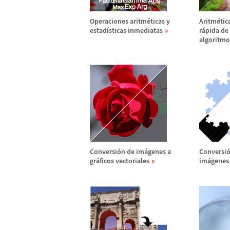
Operaciones aritm
é
ticas y
Aritm
é
tic
estad
í
sticas inmediatas
r
á
pida de
algoritmo
Conversi
ó
n de im
á
genes a
Conversi
gr
á
ficos vectoriales
im
á
genes