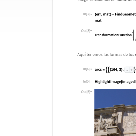
In[3]:=
Out[3]=
Aqu
í
tenemos las formas de los 
In[4]:=
In[5]:=
Out[5]=