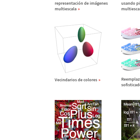
representaci
ó
n de im
á
genes
usando pi
multiescala
multiesca
Reemplazo
Vecindarios de colores
sofisticad