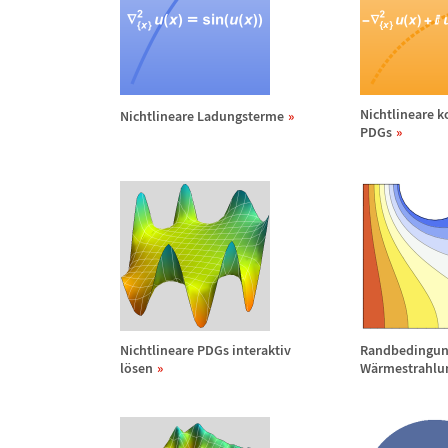
Nichtlineare 
Nichtlineare Ladungsterme
PDGs
Nichtlineare PDGs interaktiv
Randbedingun
l
ö
sen
W
ä
rmestrahlu