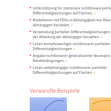
Unterst
ü
tzung f
ü
r station
ä
re nichtlineare parti
Differentialgleichungen auf Fl
ä
chen.
»
Modellieren mit PDGs in Abh
ä
ngigkeit von Raum
abh
ä
ngigen Variablen.
»
Verwendung partieller Differentialgleichungen 
der Ableitung der abh
ä
ngigen Variablen.
»
L
ö
sen komplexwertiger nichtlinearer partieller
Differentialgleichungen.
»
Angabe nichtlinearer generalisierter Neumann
Randbedingungen.
»
L
ö
sen zeitabh
ä
ngiger nichtlinearer partieller
Differentialgleichungen auf Fl
ä
chen.
»
Verwandte Beispiele