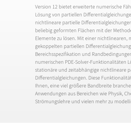
Version 12 bietet erweiterte numerische F
ä
h
L
ö
sung von partiellen Differentialgleichung
nichtlineare partielle Differentialgleichunge
beliebig geformten Fl
ä
chen mit der Methode
Elemente zu l
ö
sen. Mit einer nichtlinearen, 
gekoppelten partiellen Differentialgleichung
Bereichsspezifikation und Randbedingungen
numerischen PDE-Solver-Funktionalit
ä
ten L
station
ä
re und zeitabh
ä
ngige nichtlineare pa
Differentialgleichungen. Diese Funktionalit
ä
Ihnen, eine viel gr
ö
ß
ere Bandbreite branche
Anwendungen aus Bereichen wie Physik, Ch
Str
ö
mungslehre und vielen mehr zu modelli