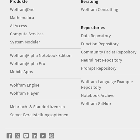
Produkte
Beratung
Wolfram|One
Wolfram Consulting
Mathematica
AI Access
Repositories
Compute Services
Data Repository
System Modeler
Function Repository
Community Paclet Repository
Wolfram|Alpha Notebook Edition
Neural Net Repository
Wolfram|Alpha Pro
Prompt Repository
Mobile Apps
Wolfram Language Example
Wolfram Engine
Repository
Wolfram Player
Notebook Archive
Wolfram GitHub
Mehrfach- & Standortlizenzen
Server-Bereitstellungsoptionen