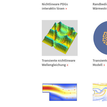
Nichtlineare PDGs
Randbedi
interaktiv l
ö
sen
W
ä
rmestr
Transiente nichtlineare
Transient
Wellengleichung
Modell