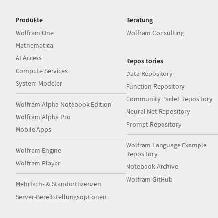
Produkte
Beratung
Wolfram|One
Wolfram Consulting
Mathematica
AI Access
Repositories
Compute Services
Data Repository
System Modeler
Function Repository
Community Paclet Repository
Wolfram|Alpha Notebook Edition
Neural Net Repository
Wolfram|Alpha Pro
Prompt Repository
Mobile Apps
Wolfram Language Example
Wolfram Engine
Repository
Wolfram Player
Notebook Archive
Wolfram GitHub
Mehrfach- & Standortlizenzen
Server-Bereitstellungsoptionen